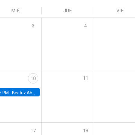
MIÉ
JUE
VIE
3
4
11
10
5 PM -
Beatriz Ahumada, PhD candidate, Universidad de Pittsburgh
17
18