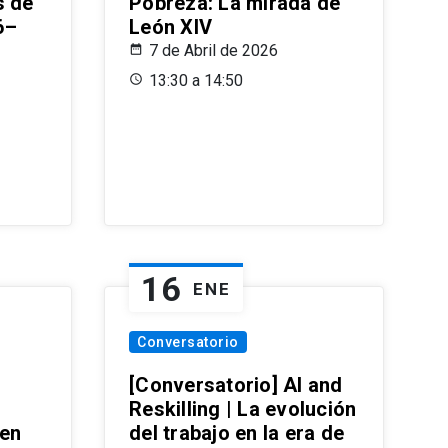
s de
Pobreza: La mirada de
6–
León XIV
7 de Abril de 2026
13:30 a 14:50
16
ENE
Conversatorio
[Conversatorio] AI and
Reskilling | La evolución
 en
del trabajo en la era de