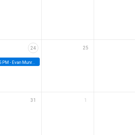
25
24
5 PM -
Evan Munro, Neyman Visiting Assistant Professor in the Department of Statistics at UC Berkeley
31
1