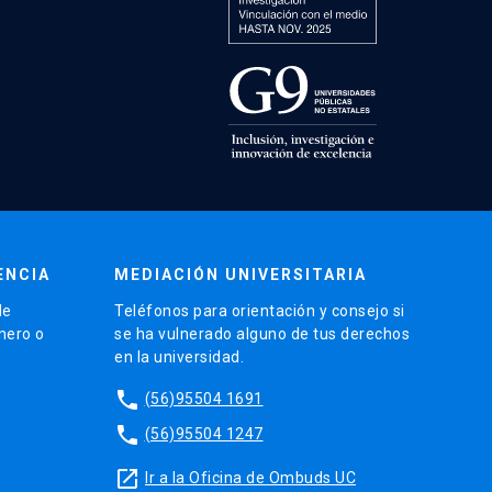
ENCIA
MEDIACIÓN UNIVERSITARIA
de
Teléfonos para orientación y consejo si
énero o
se ha vulnerado alguno de tus derechos
en la universidad.
phone
(56)95504 1691
phone
(56)95504 1247
launch
Ir a la Oficina de Ombuds UC