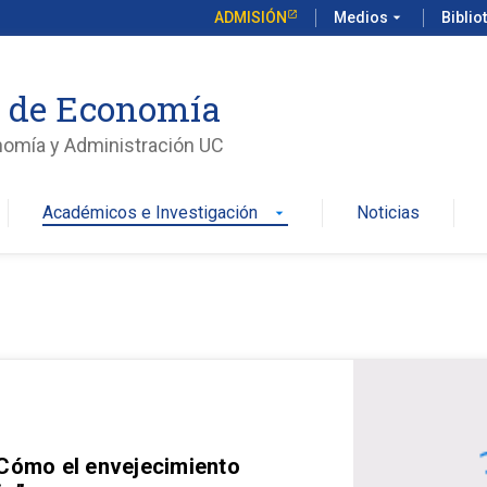
ADMISIÓN
Medios
arrow_drop_down
Biblio
o de Economía
nomía y Administración UC
Académicos e Investigación
Noticias
arrow_drop_down
 Cómo el envejecimiento