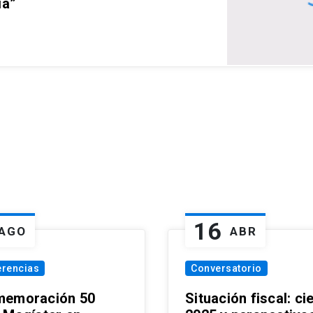
ia”
16
AGO
ABR
erencias
Conversatorio
emoración 50
Situación fiscal: ci