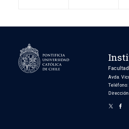
Inst
Facultad
Avda. Vic
Teléfono
Direcció