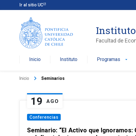
Ir al sitio UC
Institut
Facultad de Eco
Inicio
Instituto
Programas
arrow_drop_down
keyboard_arrow_right
Inicio
Seminarios
19
AGO
Conferencias
Seminario: “El Activo que Ignoramos: