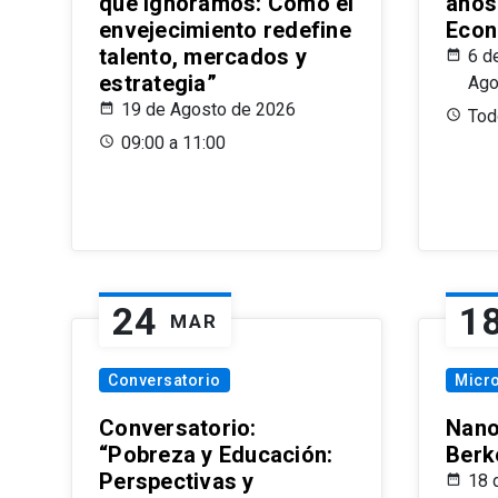
que Ignoramos: Cómo el
años
envejecimiento redefine
Econ
talento, mercados y
6 d
estrategia”
Ago
19 de Agosto de 2026
Todo
09:00 a 11:00
24
1
MAR
Conversatorio
Micr
Conversatorio:
Nano
“Pobreza y Educación:
Berk
Perspectivas y
18 