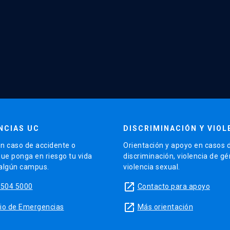
NCIAS UC
DISCRIMINACIÓN Y VIOL
n caso de accidente o
Orientación y apoyo en casos 
que ponga en riesgo tu vida
discriminación, violencia de g
 algún campus.
violencia sexual.
launch
5504 5000
Contacto para apoyo
launch
sitio de Emergencias
Más orientación