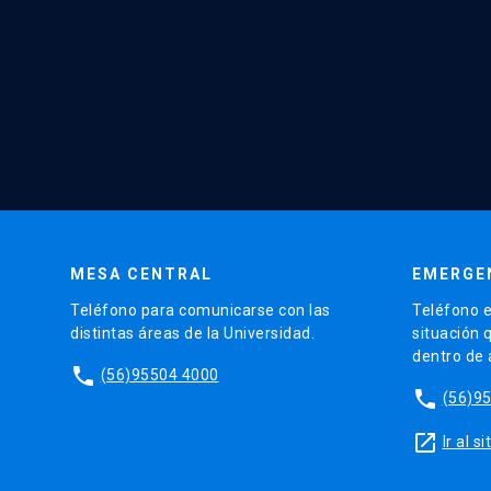
MESA CENTRAL
EMERGE
Teléfono para comunicarse con las
Teléfono e
distintas áreas de la Universidad.
situación 
dentro de
phone
(56)95504 4000
phone
(56)9
launch
Ir al 