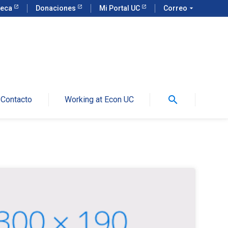
teca
Donaciones
Mi Portal UC
Correo
arrow_drop_down
search
Contacto
Working at Econ UC