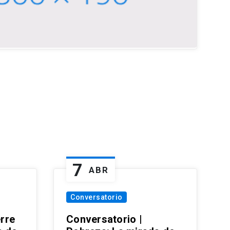
7
ABR
Conversatorio
erre
Conversatorio |