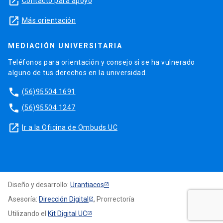
launch
Contacto para apoyo
launch
Más orientación
MEDIACIÓN UNIVERSITARIA
Teléfonos para orientación y consejo si se ha vulnerado
alguno de tus derechos en la universidad.
phone
(56)95504 1691
phone
(56)95504 1247
launch
Ir a la Oficina de Ombuds UC
Diseño y desarrollo:
Urantiacos
Asesoría:
Dirección Digital
, Prorrectoría
Utilizando el
Kit Digital UC