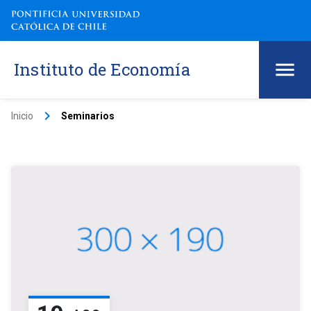
Instituto de Economía
keyboard_arrow_right
Inicio
Seminarios