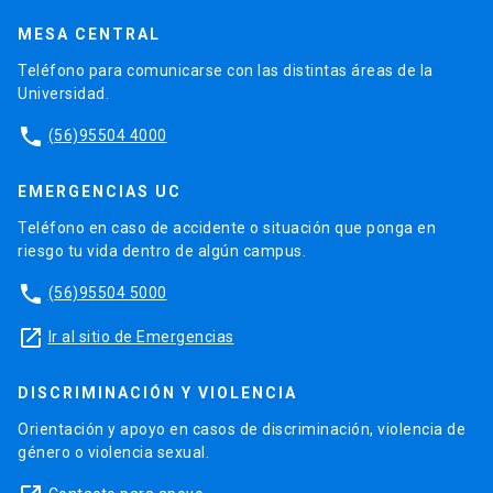
MESA CENTRAL
Teléfono para comunicarse con las distintas áreas de la
Universidad.
phone
(56)95504 4000
EMERGENCIAS UC
Teléfono en caso de accidente o situación que ponga en
riesgo tu vida dentro de algún campus.
phone
(56)95504 5000
launch
Ir al sitio de Emergencias
DISCRIMINACIÓN Y VIOLENCIA
Orientación y apoyo en casos de discriminación, violencia de
género o violencia sexual.