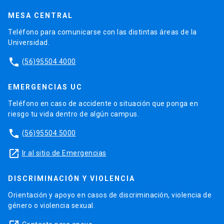
MESA CENTRAL
Teléfono para comunicarse con las distintas áreas de la
Universidad.
phone
(56)95504 4000
EMERGENCIAS UC
Teléfono en caso de accidente o situación que ponga en
riesgo tu vida dentro de algún campus.
phone
(56)95504 5000
launch
Ir al sitio de Emergencias
DISCRIMINACIÓN Y VIOLENCIA
Orientación y apoyo en casos de discriminación, violencia de
género o violencia sexual.