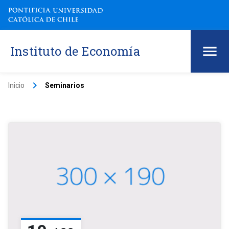
Instituto de Economía
keyboard_arrow_right
Inicio
Seminarios