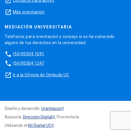
launch
Contacto para apoyo
launch
Más orientación
MEDIACIÓN UNIVERSITARIA
Teléfonos para orientación y consejo si se ha vulnerado
alguno de tus derechos en la universidad.
phone
(56)95504 1691
phone
(56)95504 1247
launch
Ir a la Oficina de Ombuds UC
Diseño y desarrollo:
Urantiacos
Asesoría:
Dirección Digital
, Prorrectoría
Utilizando el
Kit Digital UC