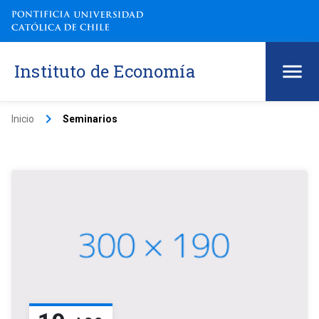
Instituto de Economía
keyboard_arrow_right
Inicio
Seminarios