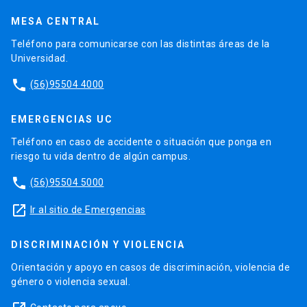
MESA CENTRAL
Teléfono para comunicarse con las distintas áreas de la
Universidad.
phone
(56)95504 4000
EMERGENCIAS UC
Teléfono en caso de accidente o situación que ponga en
riesgo tu vida dentro de algún campus.
phone
(56)95504 5000
launch
Ir al sitio de Emergencias
DISCRIMINACIÓN Y VIOLENCIA
Orientación y apoyo en casos de discriminación, violencia de
género o violencia sexual.