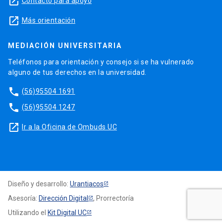
launch
Contacto para apoyo
launch
Más orientación
MEDIACIÓN UNIVERSITARIA
Teléfonos para orientación y consejo si se ha vulnerado
alguno de tus derechos en la universidad.
phone
(56)95504 1691
phone
(56)95504 1247
launch
Ir a la Oficina de Ombuds UC
Diseño y desarrollo:
Urantiacos
Asesoría:
Dirección Digital
, Prorrectoría
Utilizando el
Kit Digital UC