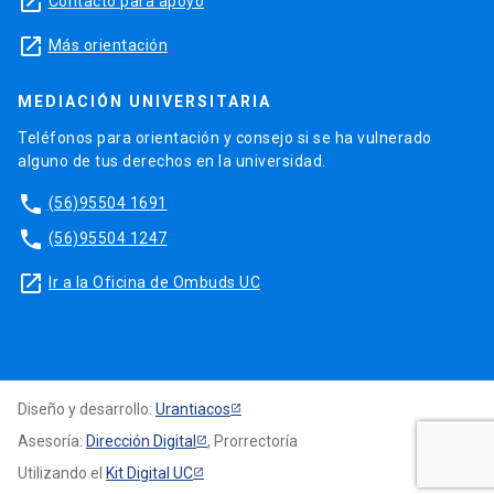
launch
Contacto para apoyo
launch
Más orientación
MEDIACIÓN UNIVERSITARIA
Teléfonos para orientación y consejo si se ha vulnerado
alguno de tus derechos en la universidad.
phone
(56)95504 1691
phone
(56)95504 1247
launch
Ir a la Oficina de Ombuds UC
Diseño y desarrollo:
Urantiacos
Asesoría:
Dirección Digital
, Prorrectoría
Utilizando el
Kit Digital UC