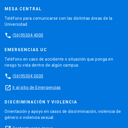
MESA CENTRAL
Teléfono para comunicarse con las distintas áreas de la
Universidad.
phone
(56)95504 4000
EMERGENCIAS UC
Teléfono en caso de accidente o situación que ponga en
riesgo tu vida dentro de algún campus.
phone
(56)95504 5000
launch
Ir al sitio de Emergencias
DISCRIMINACIÓN Y VIOLENCIA
Orientación y apoyo en casos de discriminación, violencia de
género o violencia sexual.