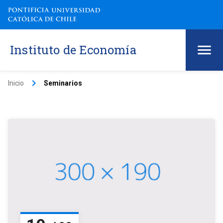
Instituto de Economía
keyboard_arrow_right
Inicio
Seminarios