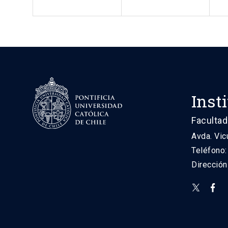
Inst
Facultad
Avda. Vic
Teléfono
Direcció