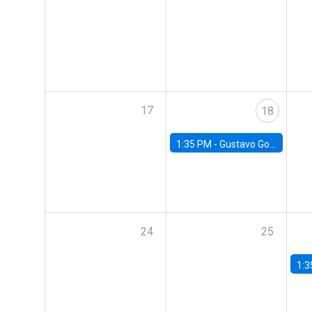
17
18
1:35 PM -
Gustavo González, Banco Central de Chile
24
25
1:3