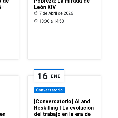
s de
Pobreza: La mirada de
6–
León XIV
7 de Abril de 2026
13:30 a 14:50
16
ENE
Conversatorio
[Conversatorio] AI and
Reskilling | La evolución
 en
del trabajo en la era de