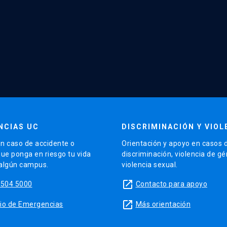
NCIAS UC
DISCRIMINACIÓN Y VIOL
n caso de accidente o
Orientación y apoyo en casos 
que ponga en riesgo tu vida
discriminación, violencia de g
 algún campus.
violencia sexual.
launch
5504 5000
Contacto para apoyo
launch
sitio de Emergencias
Más orientación