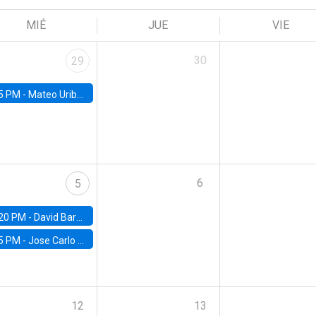
MIÉ
JUE
VIE
30
29
5 PM -
Mateo Uribe-Castro, Universidad de los Andes (Colombia)
6
5
20 PM -
David Bardey, Universidad de los Andes - CEDE
5 PM -
Jose Carlo Bermudez, UC (ME) & World Bank
12
13