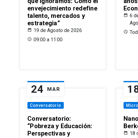
que Ignoramos: Cómo el
años
envejecimiento redefine
Econ
talento, mercados y
6 d
estrategia”
Ago
19 de Agosto de 2026
Todo
09:00 a 11:00
24
1
MAR
Conversatorio
Micr
Conversatorio:
Nano
“Pobreza y Educación:
Berk
Perspectivas y
18 