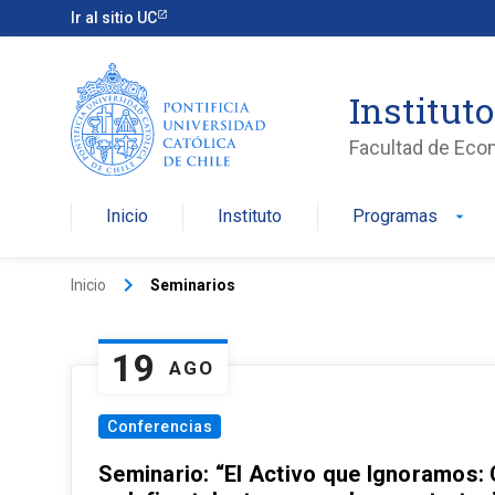
Ir al sitio UC
Institut
Facultad de Eco
Inicio
Instituto
Programas
arrow_drop_down
keyboard_arrow_right
Inicio
Seminarios
19
AGO
Conferencias
Seminario: “El Activo que Ignoramos: