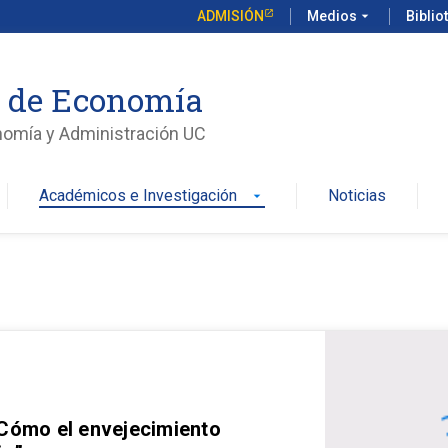
ADMISIÓN
Medios
arrow_drop_down
Biblio
o de Economía
nomía y Administración UC
Académicos e Investigación
Noticias
arrow_drop_down
 Cómo el envejecimiento