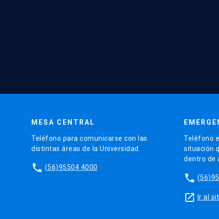
MESA CENTRAL
EMERGE
Teléfono para comunicarse con las
Teléfono e
distintas áreas de la Universidad.
situación 
dentro de
phone
(56)95504 4000
phone
(56)9
launch
Ir al 