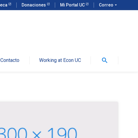
teca
Donaciones
Mi Portal UC
Correo
arrow_drop_down
search
Contacto
Working at Econ UC