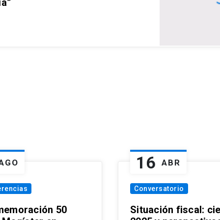
ia”
16
AGO
ABR
erencias
Conversatorio
emoración 50
Situación fiscal: ci