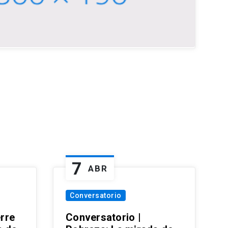
7
ABR
Conversatorio
erre
Conversatorio |