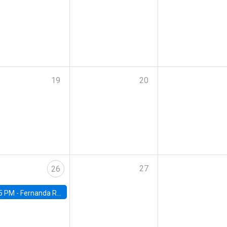
19
20
27
26
5 PM -
Fernanda Rojas Ampuero, University of Wisconsin-Madison