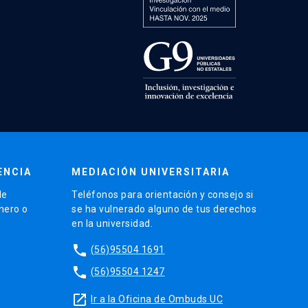
ENCIA
MEDIACIÓN UNIVERSITARIA
de
Teléfonos para orientación y consejo si
énero o
se ha vulnerado alguno de tus derechos
en la universidad.
phone
(56)95504 1691
phone
(56)95504 1247
launch
Ir a la Oficina de Ombuds UC