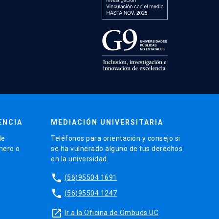
ENCIA
MEDIACIÓN UNIVERSITARIA
de
Teléfonos para orientación y consejo si
énero o
se ha vulnerado alguno de tus derechos
en la universidad.
phone
(56)95504 1691
phone
(56)95504 1247
launch
Ir a la Oficina de Ombuds UC