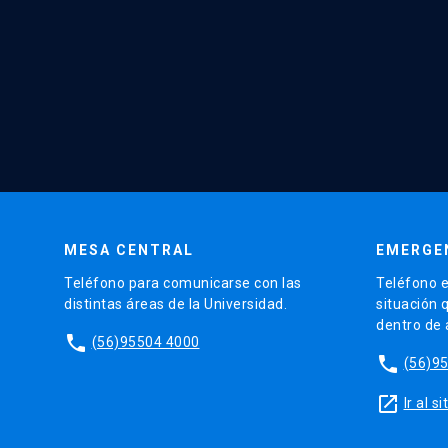
MESA CENTRAL
EMERGE
Teléfono para comunicarse con las
Teléfono e
distintas áreas de la Universidad.
situación 
dentro de
phone
(56)95504 4000
phone
(56)9
launch
Ir al 