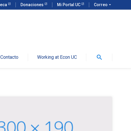
teca
Donaciones
Mi Portal UC
Correo
arrow_drop_down
search
Contacto
Working at Econ UC