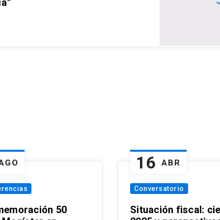
ia”
16
AGO
ABR
erencias
Conversatorio
emoración 50
Situación fiscal: ci