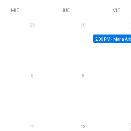
MIÉ
JUE
VIE
29
30
2:00 PM -
Maria Aristizabal-Ramirez, FED
5
6
12
13