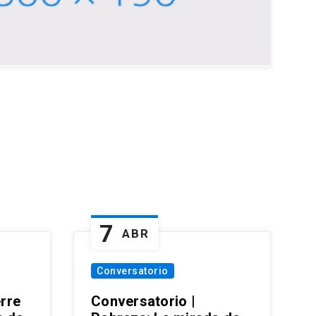
7
ABR
Conversatorio
erre
Conversatorio |