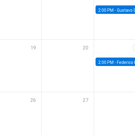
2:00 PM -
Gustavo González - Banco Central d
19
20
2:00 PM -
Federico Huneeus - Banco Central de C
26
27