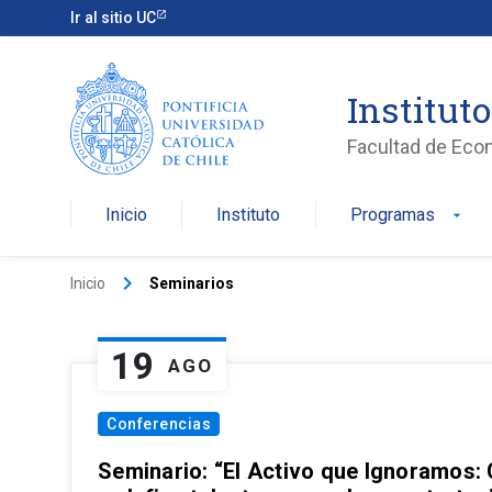
Ir al sitio UC
Institut
Facultad de Eco
Inicio
Instituto
Programas
arrow_drop_down
keyboard_arrow_right
Inicio
Seminarios
19
AGO
Conferencias
Seminario: “El Activo que Ignoramos: