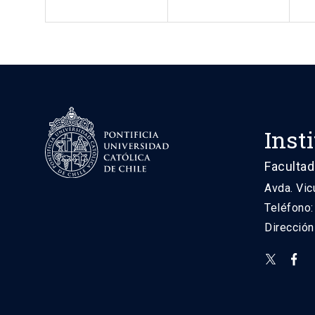
Inst
Facultad
Avda. Vic
Teléfono
Direcció