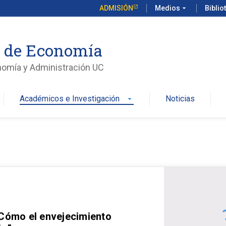
ADMISIÓN
Medios
arrow_drop_down
Biblio
o de Economía
nomía y Administración UC
Académicos e Investigación
Noticias
arrow_drop_down
 Cómo el envejecimiento