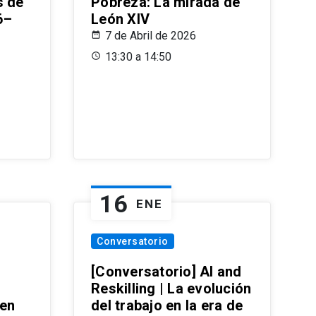
s de
Pobreza: La mirada de
6–
León XIV
7 de Abril de 2026
13:30 a 14:50
16
ENE
Conversatorio
[Conversatorio] AI and
Reskilling | La evolución
 en
del trabajo en la era de