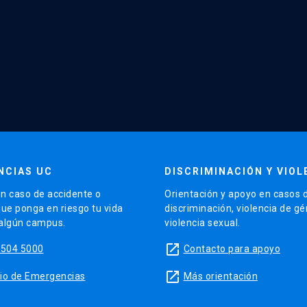
NCIAS UC
DISCRIMINACIÓN Y VIOL
n caso de accidente o
Orientación y apoyo en casos 
que ponga en riesgo tu vida
discriminación, violencia de g
 algún campus.
violencia sexual.
launch
5504 5000
Contacto para apoyo
launch
sitio de Emergencias
Más orientación