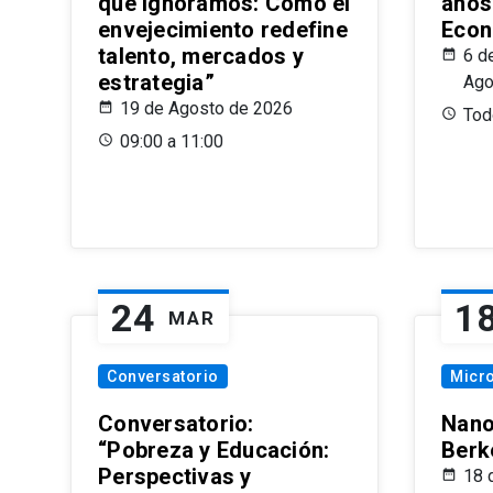
que Ignoramos: Cómo el
años
envejecimiento redefine
Econ
talento, mercados y
6 d
estrategia”
Ago
19 de Agosto de 2026
Todo
09:00 a 11:00
24
1
MAR
Conversatorio
Micr
Conversatorio:
Nano
“Pobreza y Educación:
Berk
Perspectivas y
18 