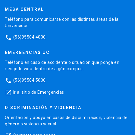
MESA CENTRAL
Teléfono para comunicarse con las distintas áreas de la
Universidad.
phone
(56)95504 4000
EMERGENCIAS UC
Teléfono en caso de accidente o situación que ponga en
riesgo tu vida dentro de algún campus.
phone
(56)95504 5000
launch
Ir al sitio de Emergencias
DISCRIMINACIÓN Y VIOLENCIA
Orientación y apoyo en casos de discriminación, violencia de
género o violencia sexual.