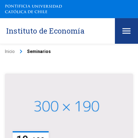
Instituto de Economía
keyboard_arrow_right
Inicio
Seminarios