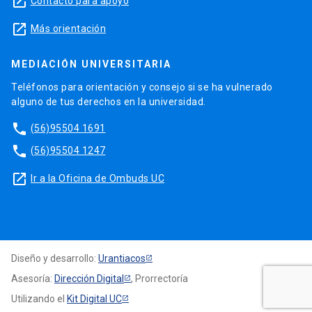
launch
Contacto para apoyo
launch
Más orientación
MEDIACIÓN UNIVERSITARIA
Teléfonos para orientación y consejo si se ha vulnerado
alguno de tus derechos en la universidad.
phone
(56)95504 1691
phone
(56)95504 1247
launch
Ir a la Oficina de Ombuds UC
Diseño y desarrollo:
Urantiacos
Asesoría:
Dirección Digital
, Prorrectoría
Utilizando el
Kit Digital UC