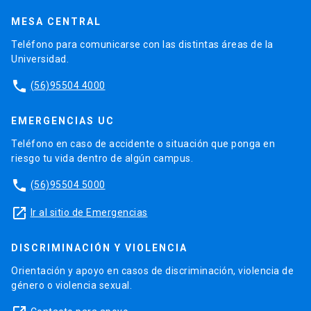
MESA CENTRAL
Teléfono para comunicarse con las distintas áreas de la
Universidad.
phone
(56)95504 4000
EMERGENCIAS UC
Teléfono en caso de accidente o situación que ponga en
riesgo tu vida dentro de algún campus.
phone
(56)95504 5000
launch
Ir al sitio de Emergencias
DISCRIMINACIÓN Y VIOLENCIA
Orientación y apoyo en casos de discriminación, violencia de
género o violencia sexual.