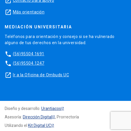
launch
Contacto para apoyo
launch
Más orientación
MEDIACIÓN UNIVERSITARIA
Teléfonos para orientación y consejo si se ha vulnerado
alguno de tus derechos en la universidad.
phone
(56)95504 1691
phone
(56)95504 1247
launch
Ir a la Oficina de Ombuds UC
Diseño y desarrollo:
Urantiacos
Asesoría:
Dirección Digital
, Prorrectoría
Utilizando el
Kit Digital UC