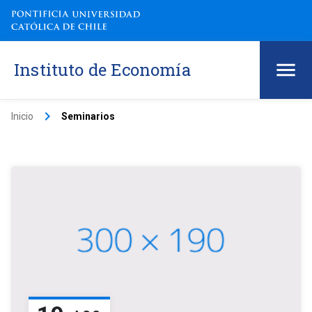
Instituto de Economía
keyboard_arrow_right
Inicio
Seminarios