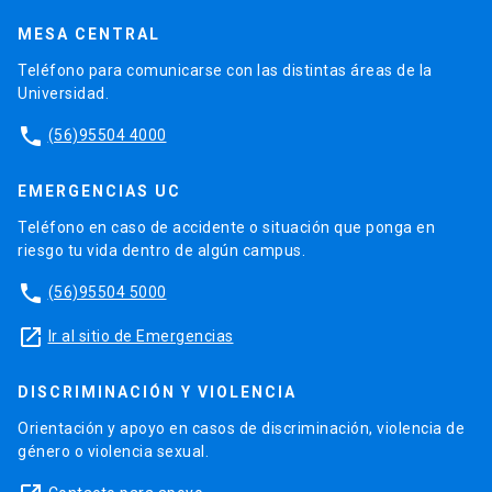
MESA CENTRAL
Teléfono para comunicarse con las distintas áreas de la
Universidad.
phone
(56)95504 4000
EMERGENCIAS UC
Teléfono en caso de accidente o situación que ponga en
riesgo tu vida dentro de algún campus.
phone
(56)95504 5000
launch
Ir al sitio de Emergencias
DISCRIMINACIÓN Y VIOLENCIA
Orientación y apoyo en casos de discriminación, violencia de
género o violencia sexual.