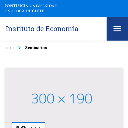
Instituto de Economía
keyboard_arrow_right
Inicio
Seminarios