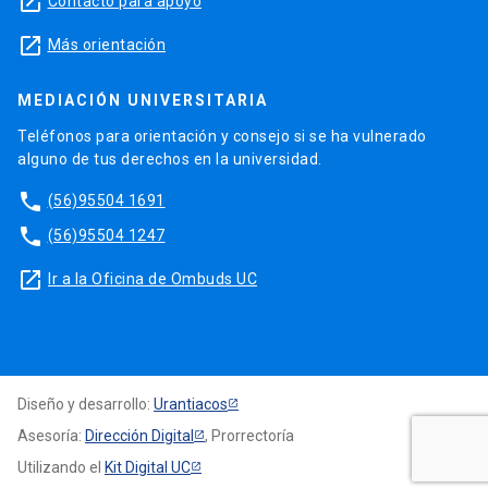
launch
Contacto para apoyo
launch
Más orientación
MEDIACIÓN UNIVERSITARIA
Teléfonos para orientación y consejo si se ha vulnerado
alguno de tus derechos en la universidad.
phone
(56)95504 1691
phone
(56)95504 1247
launch
Ir a la Oficina de Ombuds UC
Diseño y desarrollo:
Urantiacos
Asesoría:
Dirección Digital
, Prorrectoría
Utilizando el
Kit Digital UC