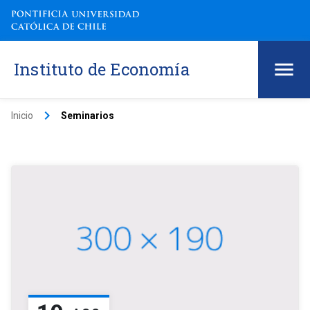
Instituto de Economía
keyboard_arrow_right
Inicio
Seminarios