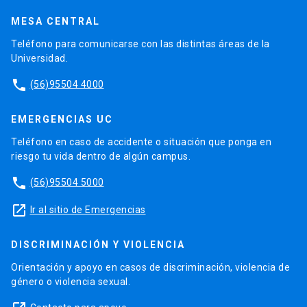
MESA CENTRAL
Teléfono para comunicarse con las distintas áreas de la
Universidad.
phone
(56)95504 4000
EMERGENCIAS UC
Teléfono en caso de accidente o situación que ponga en
riesgo tu vida dentro de algún campus.
phone
(56)95504 5000
launch
Ir al sitio de Emergencias
DISCRIMINACIÓN Y VIOLENCIA
Orientación y apoyo en casos de discriminación, violencia de
género o violencia sexual.