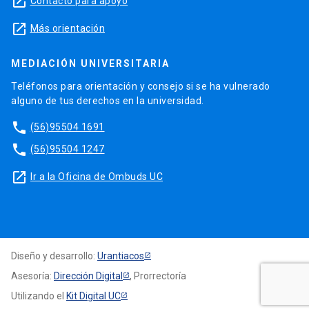
launch
Contacto para apoyo
launch
Más orientación
MEDIACIÓN UNIVERSITARIA
Teléfonos para orientación y consejo si se ha vulnerado
alguno de tus derechos en la universidad.
phone
(56)95504 1691
phone
(56)95504 1247
launch
Ir a la Oficina de Ombuds UC
Diseño y desarrollo:
Urantiacos
Asesoría:
Dirección Digital
, Prorrectoría
Utilizando el
Kit Digital UC