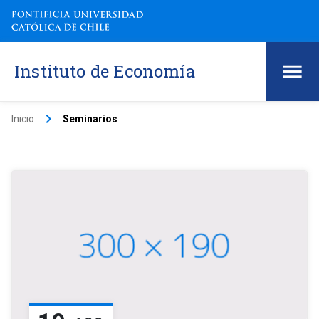
Instituto de Economía
keyboard_arrow_right
Inicio
Seminarios