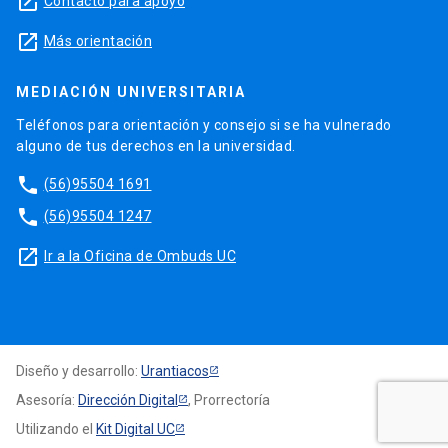
launch
Contacto para apoyo
launch
Más orientación
MEDIACIÓN UNIVERSITARIA
Teléfonos para orientación y consejo si se ha vulnerado
alguno de tus derechos en la universidad.
phone
(56)95504 1691
phone
(56)95504 1247
launch
Ir a la Oficina de Ombuds UC
Diseño y desarrollo:
Urantiacos
Asesoría:
Dirección Digital
, Prorrectoría
Utilizando el
Kit Digital UC