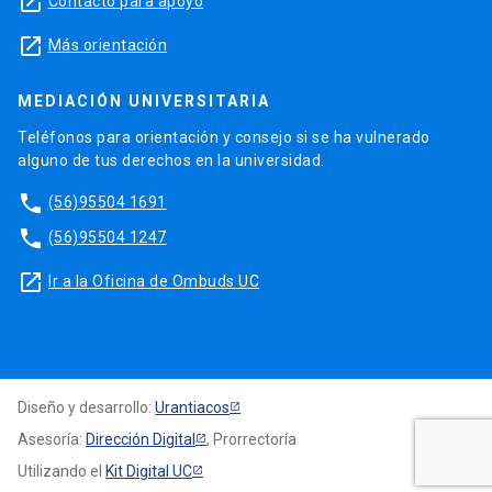
launch
Contacto para apoyo
launch
Más orientación
MEDIACIÓN UNIVERSITARIA
Teléfonos para orientación y consejo si se ha vulnerado
alguno de tus derechos en la universidad.
phone
(56)95504 1691
phone
(56)95504 1247
launch
Ir a la Oficina de Ombuds UC
Diseño y desarrollo:
Urantiacos
Asesoría:
Dirección Digital
, Prorrectoría
Utilizando el
Kit Digital UC