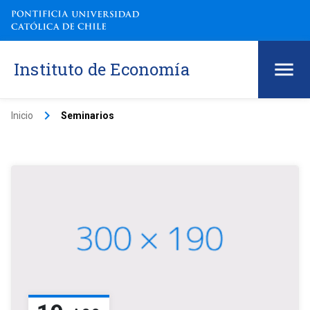
Instituto de Economía
keyboard_arrow_right
Inicio
Seminarios