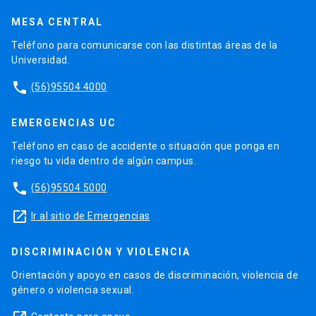
MESA CENTRAL
Teléfono para comunicarse con las distintas áreas de la
Universidad.
phone
(56)95504 4000
EMERGENCIAS UC
Teléfono en caso de accidente o situación que ponga en
riesgo tu vida dentro de algún campus.
phone
(56)95504 5000
launch
Ir al sitio de Emergencias
DISCRIMINACIÓN Y VIOLENCIA
Orientación y apoyo en casos de discriminación, violencia de
género o violencia sexual.