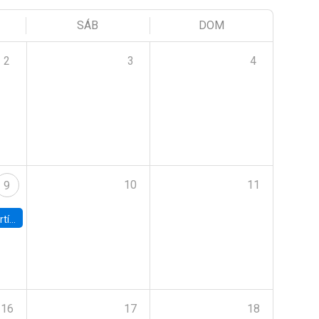
SÁB
DOM
2
3
4
10
11
9
onomía UC
16
17
18