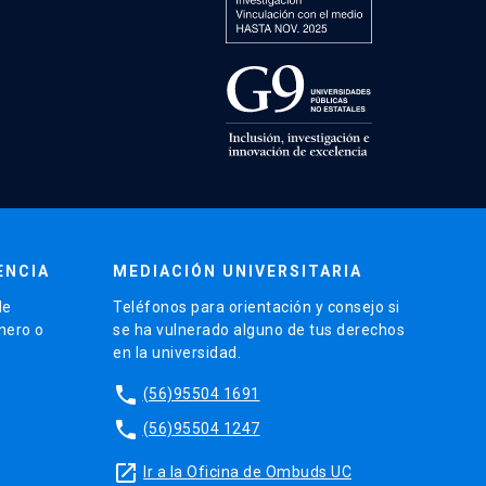
ENCIA
MEDIACIÓN UNIVERSITARIA
de
Teléfonos para orientación y consejo si
énero o
se ha vulnerado alguno de tus derechos
en la universidad.
phone
(56)95504 1691
phone
(56)95504 1247
launch
Ir a la Oficina de Ombuds UC