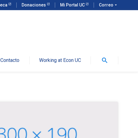
teca
Donaciones
Mi Portal UC
Correo
arrow_drop_down
search
Contacto
Working at Econ UC