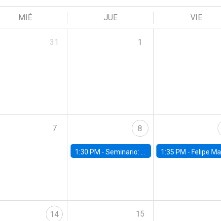
MIÉ
JUE
VIE
31
1
7
8
1:30 PM -
Seminario: “Recuperando la humanidad para progresar en la era de la IA»
1:35 PM -
Felipe Martínez, alumno Doctorado en Ec
15
14