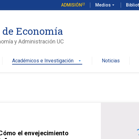
ADMISIÓN
Medios
arrow_drop_down
Biblio
o de Economía
nomía y Administración UC
Académicos e Investigación
Noticias
arrow_drop_down
 Cómo el envejecimiento