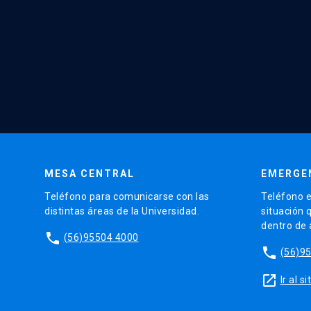
MESA CENTRAL
EMERGE
Teléfono para comunicarse con las
Teléfono e
distintas áreas de la Universidad.
situación 
dentro de
phone
(56)95504 4000
phone
(56)9
launch
Ir al 