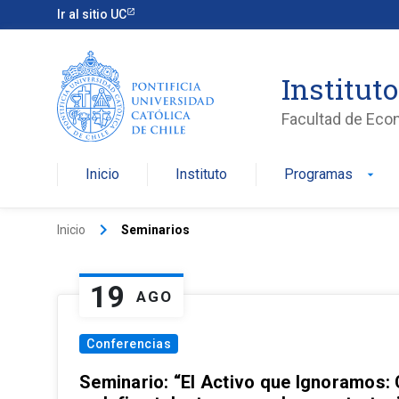
Ir al sitio UC
Institut
Facultad de Eco
Inicio
Instituto
Programas
arrow_drop_down
keyboard_arrow_right
Inicio
Seminarios
19
AGO
Conferencias
Seminario: “El Activo que Ignoramos: