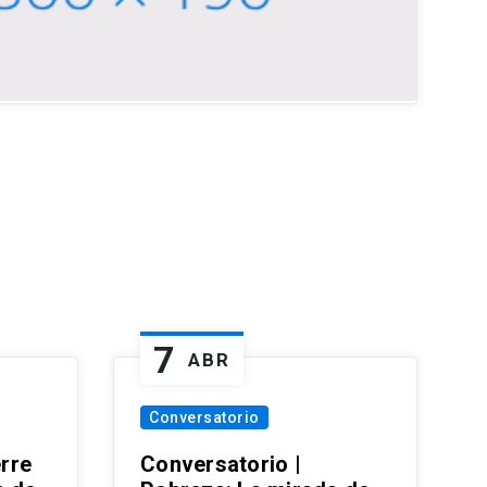
7
ABR
Conversatorio
erre
Conversatorio |