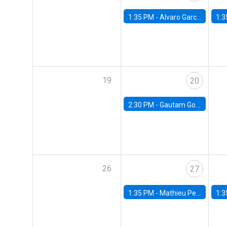
1:35 PM -
Alvaro Garcia-Marin, Universidad de Los Andes
1:3
19
20
2:30 PM -
Gautam Gowrisankaran, Columbia University
26
27
1:35 PM -
Mathieu Pedemonte, IDB
1:3