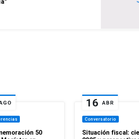
ia”
16
AGO
ABR
erencias
Conversatorio
emoración 50
Situación fiscal: ci