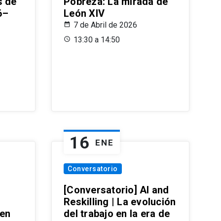
s de
Pobreza: La mirada de
6–
León XIV
7 de Abril de 2026
13:30 a 14:50
16
ENE
Conversatorio
[Conversatorio] AI and
Reskilling | La evolución
 en
del trabajo en la era de