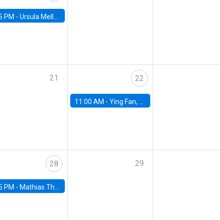
5 PM -
Ursula Mello, Insper - Institute of Education and Research
21
22
11:00 AM -
Ying Fan, University of Michigan
29
28
5 PM -
Mathias Thoenig, University of Lausanne