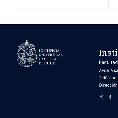
Inst
Facultad
Avda. Vic
Teléfono
Direcció