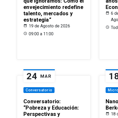
que Ignoramos: Cómo el
años
envejecimiento redefine
Econ
talento, mercados y
6 d
estrategia”
Ago
19 de Agosto de 2026
Todo
09:00 a 11:00
24
1
MAR
Conversatorio
Micr
Conversatorio:
Nano
“Pobreza y Educación:
Berk
Perspectivas y
18 