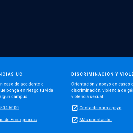
NCIAS UC
DISCRIMINACIÓN Y VIOL
n caso de accidente o
Orientación y apoyo en casos 
que ponga en riesgo tu vida
discriminación, violencia de g
 algún campus.
violencia sexual.
launch
5504 5000
Contacto para apoyo
launch
sitio de Emergencias
Más orientación