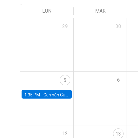
LUN
MAR
29
30
6
5
1:35 PM -
Germán Cubas, University of Houston
12
13