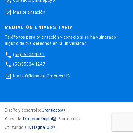
launch
Contacto para apoyo
launch
Más orientación
MEDIACIÓN UNIVERSITARIA
Teléfonos para orientación y consejo si se ha vulnerado
alguno de tus derechos en la universidad.
phone
(56)95504 1691
phone
(56)95504 1247
launch
Ir a la Oficina de Ombuds UC
Diseño y desarrollo:
Urantiacos
Asesoría:
Dirección Digital
, Prorrectoría
Utilizando el
Kit Digital UC