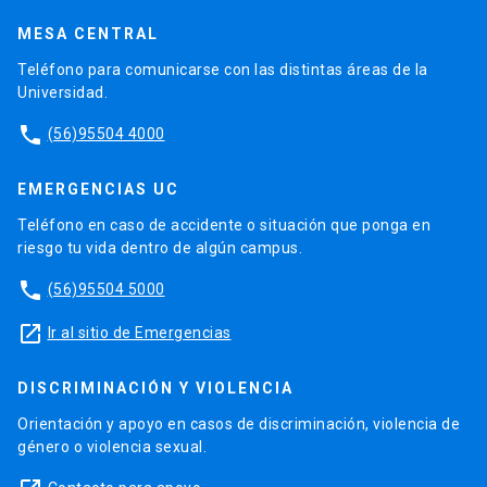
MESA CENTRAL
Teléfono para comunicarse con las distintas áreas de la
Universidad.
phone
(56)95504 4000
EMERGENCIAS UC
Teléfono en caso de accidente o situación que ponga en
riesgo tu vida dentro de algún campus.
phone
(56)95504 5000
launch
Ir al sitio de Emergencias
DISCRIMINACIÓN Y VIOLENCIA
Orientación y apoyo en casos de discriminación, violencia de
género o violencia sexual.