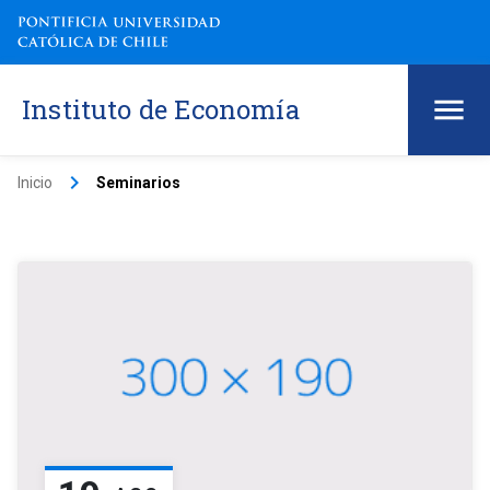
Instituto de Economía
keyboard_arrow_right
Inicio
Seminarios