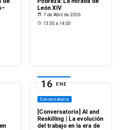
s de
Pobreza: La mirada de
6–
León XIV
7 de Abril de 2026
13:30 a 14:50
16
ENE
Conversatorio
[Conversatorio] AI and
Reskilling | La evolución
 en
del trabajo en la era de