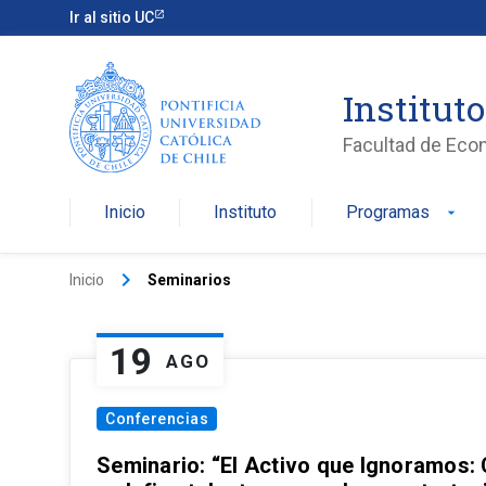
Ir al sitio UC
Institut
Facultad de Eco
Inicio
Instituto
Programas
arrow_drop_down
keyboard_arrow_right
Inicio
Seminarios
19
AGO
Conferencias
Seminario: “El Activo que Ignoramos: