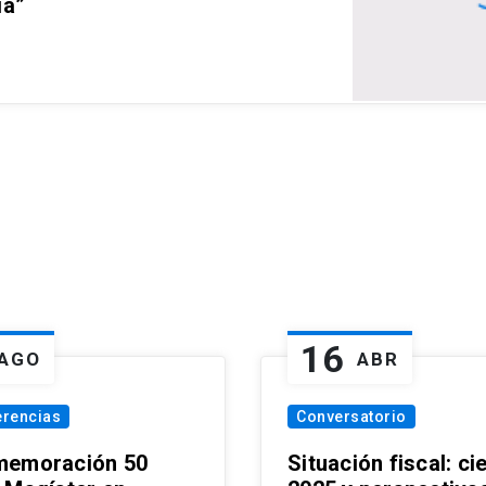
ia”
16
AGO
ABR
erencias
Conversatorio
emoración 50
Situación fiscal: ci