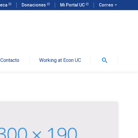
teca
Donaciones
Mi Portal UC
Correo
arrow_drop_down
search
Contacto
Working at Econ UC