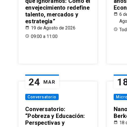
que Ignoramos: Cómo el
años
envejecimiento redefine
Econ
talento, mercados y
6 d
estrategia”
Ago
19 de Agosto de 2026
Todo
09:00 a 11:00
24
1
MAR
Conversatorio
Micr
Conversatorio:
Nano
“Pobreza y Educación:
Berk
Perspectivas y
18 