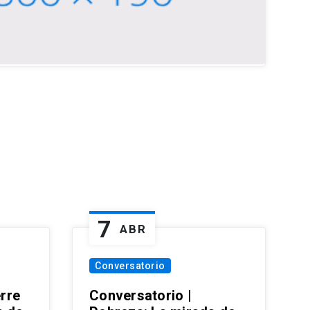
7
ABR
Conversatorio
erre
Conversatorio |