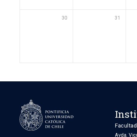
30
31
Inst
Facultad
Avda. Vic