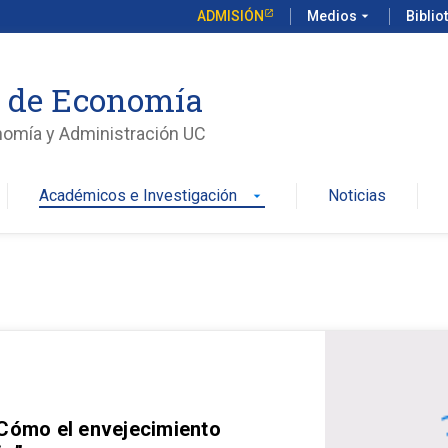
ADMISIÓN
Medios
arrow_drop_down
Biblio
o de Economía
nomía y Administración UC
Académicos e Investigación
Noticias
arrow_drop_down
 Cómo el envejecimiento