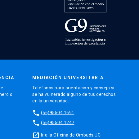
ENCIA
MEDIACIÓN UNIVERSITARIA
de
Teléfonos para orientación y consejo si
énero o
se ha vulnerado alguno de tus derechos
en la universidad.
phone
(56)95504 1691
phone
(56)95504 1247
launch
Ir a la Oficina de Ombuds UC