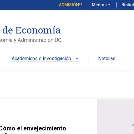
ADMISIÓN
Medios
arrow_drop_down
Biblio
o de Economía
nomía y Administración UC
Académicos e Investigación
Noticias
arrow_drop_down
 Cómo el envejecimiento