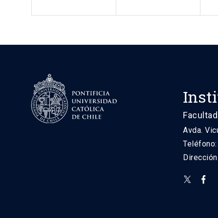
Inst
Facultad
Avda. Vic
Teléfono
Direcció