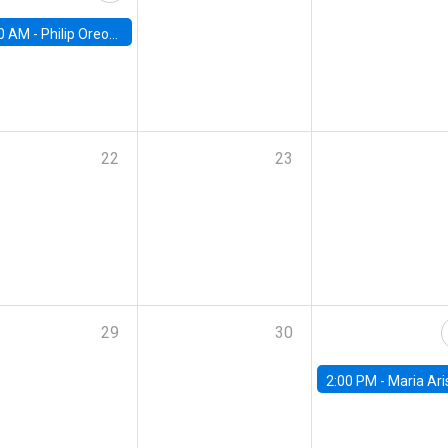
0 AM -
Philip Oreopolous, University of Toronto
22
23
29
30
2:00 PM -
Maria Aristizabal-Ramirez, FED