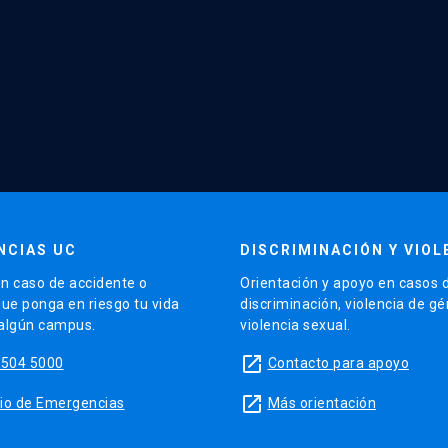
NCIAS UC
DISCRIMINACIÓN Y VIOL
n caso de accidente o
Orientación y apoyo en casos 
que ponga en riesgo tu vida
discriminación, violencia de g
 algún campus.
violencia sexual.
launch
5504 5000
Contacto para apoyo
launch
sitio de Emergencias
Más orientación