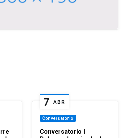
7
ABR
Conversatorio
erre
Conversatorio |