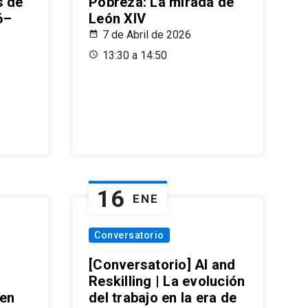
s de
Pobreza: La mirada de
6–
León XIV
7 de Abril de 2026
13:30 a 14:50
16
ENE
Conversatorio
[Conversatorio] AI and
Reskilling | La evolución
 en
del trabajo en la era de