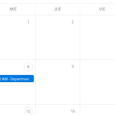
MIÉ
JUE
VIE
1
2
9
8
0 AM -
Department Seminar: James Robinson
16
15