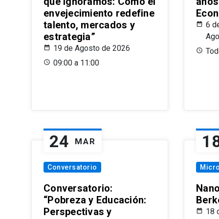
que Ignoramos: Cómo el
años
envejecimiento redefine
Econ
talento, mercados y
6 d
estrategia”
Ago
19 de Agosto de 2026
Todo
09:00 a 11:00
24
1
MAR
Conversatorio
Micr
Conversatorio:
Nano
“Pobreza y Educación:
Berk
Perspectivas y
18 