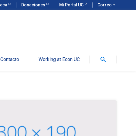
teca
Donaciones
Mi Portal UC
Correo
arrow_drop_down
search
Contacto
Working at Econ UC