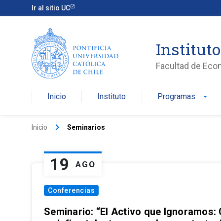
Ir al sitio UC
Institut
Facultad de Eco
Inicio
Instituto
Programas
arrow_drop_down
keyboard_arrow_right
Inicio
Seminarios
19
AGO
Conferencias
Seminario: “El Activo que Ignoramos: