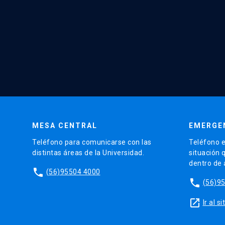
MESA CENTRAL
EMERGE
Teléfono para comunicarse con las
Teléfono e
distintas áreas de la Universidad.
situación 
dentro de
phone
(56)95504 4000
phone
(56)9
launch
Ir al 