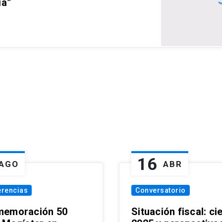
ia”
16
AGO
ABR
erencias
Conversatorio
emoración 50
Situación fiscal: ci