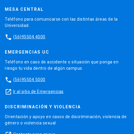
MESA CENTRAL
Teléfono para comunicarse con las distintas áreas de la
Universidad.
phone
(56)95504 4000
EMERGENCIAS UC
Teléfono en caso de accidente o situación que ponga en
riesgo tu vida dentro de algún campus.
phone
(56)95504 5000
launch
Ir al sitio de Emergencias
DISCRIMINACIÓN Y VIOLENCIA
Orientación y apoyo en casos de discriminación, violencia de
género o violencia sexual.