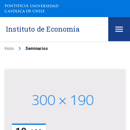
Instituto de Economía
keyboard_arrow_right
Inicio
Seminarios