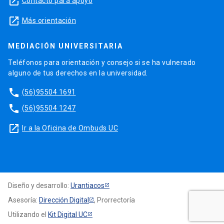
launch
Contacto para apoyo
launch
Más orientación
MEDIACIÓN UNIVERSITARIA
Teléfonos para orientación y consejo si se ha vulnerado
alguno de tus derechos en la universidad.
phone
(56)95504 1691
phone
(56)95504 1247
launch
Ir a la Oficina de Ombuds UC
Diseño y desarrollo:
Urantiacos
Asesoría:
Dirección Digital
, Prorrectoría
Utilizando el
Kit Digital UC