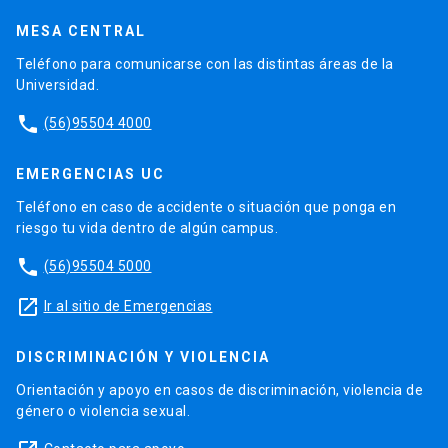
MESA CENTRAL
Teléfono para comunicarse con las distintas áreas de la
Universidad.
phone
(56)95504 4000
EMERGENCIAS UC
Teléfono en caso de accidente o situación que ponga en
riesgo tu vida dentro de algún campus.
phone
(56)95504 5000
launch
Ir al sitio de Emergencias
DISCRIMINACIÓN Y VIOLENCIA
Orientación y apoyo en casos de discriminación, violencia de
género o violencia sexual.