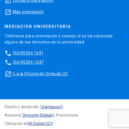
launch
Contacto para apoyo
launch
Más orientación
MEDIACIÓN UNIVERSITARIA
Teléfonos para orientación y consejo si se ha vulnerado
alguno de tus derechos en la universidad.
phone
(56)95504 1691
phone
(56)95504 1247
launch
Ir a la Oficina de Ombuds UC
Diseño y desarrollo:
Urantiacos
Asesoría:
Dirección Digital
, Prorrectoría
Utilizando el
Kit Digital UC