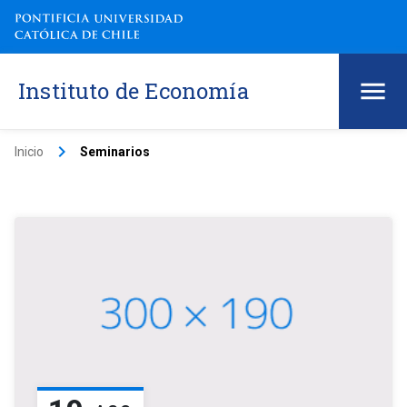
Instituto de Economía
keyboard_arrow_right
Inicio
Seminarios