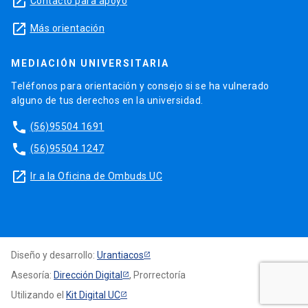
launch
Contacto para apoyo
launch
Más orientación
MEDIACIÓN UNIVERSITARIA
Teléfonos para orientación y consejo si se ha vulnerado
alguno de tus derechos en la universidad.
phone
(56)95504 1691
phone
(56)95504 1247
launch
Ir a la Oficina de Ombuds UC
Diseño y desarrollo:
Urantiacos
Asesoría:
Dirección Digital
, Prorrectoría
Utilizando el
Kit Digital UC