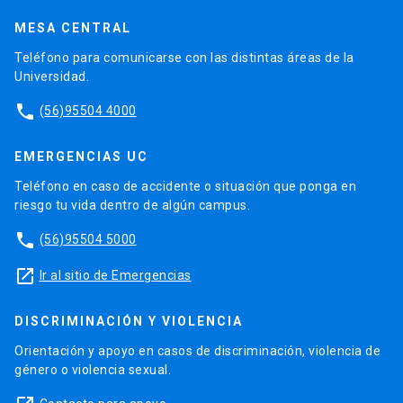
MESA CENTRAL
Teléfono para comunicarse con las distintas áreas de la
Universidad.
phone
(56)95504 4000
EMERGENCIAS UC
Teléfono en caso de accidente o situación que ponga en
riesgo tu vida dentro de algún campus.
phone
(56)95504 5000
launch
Ir al sitio de Emergencias
DISCRIMINACIÓN Y VIOLENCIA
Orientación y apoyo en casos de discriminación, violencia de
género o violencia sexual.