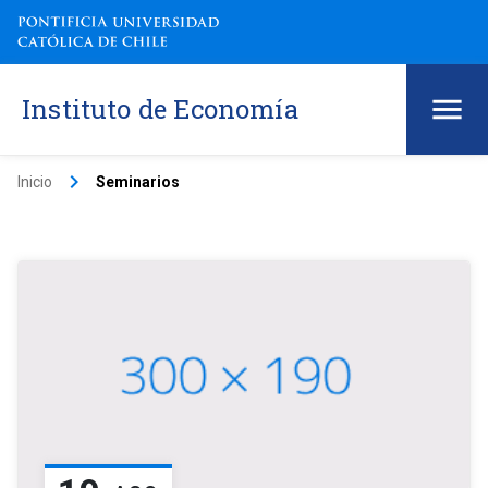
Instituto de Economía
keyboard_arrow_right
Inicio
Seminarios