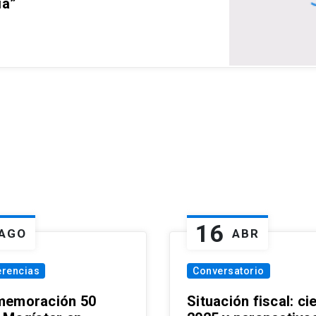
ia”
16
AGO
ABR
erencias
Conversatorio
emoración 50
Situación fiscal: ci