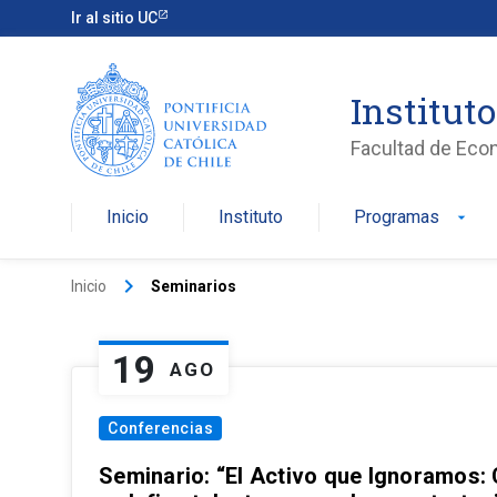
Ir al sitio UC
Institut
Facultad de Eco
Inicio
Instituto
Programas
arrow_drop_down
keyboard_arrow_right
Inicio
Seminarios
19
AGO
Conferencias
Seminario: “El Activo que Ignoramos: