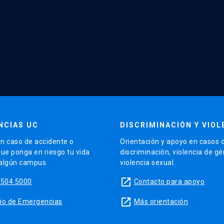
NCIAS UC
DISCRIMINACIÓN Y VIOL
n caso de accidente o
Orientación y apoyo en casos 
que ponga en riesgo tu vida
discriminación, violencia de g
 algún campus.
violencia sexual.
launch
5504 5000
Contacto para apoyo
launch
sitio de Emergencias
Más orientación