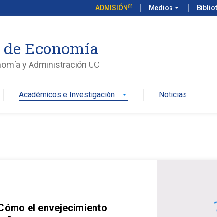
ADMISIÓN
Medios
arrow_drop_down
Biblio
o de Economía
nomía y Administración UC
Académicos e Investigación
Noticias
arrow_drop_down
 Cómo el envejecimiento