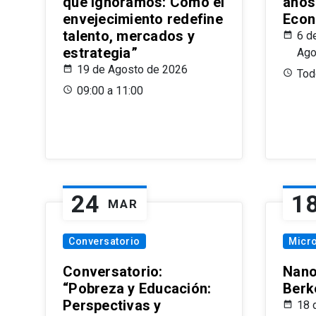
que Ignoramos: Cómo el
años
envejecimiento redefine
Econ
talento, mercados y
6 d
estrategia”
Ago
19 de Agosto de 2026
Todo
09:00 a 11:00
24
1
MAR
Conversatorio
Micr
Conversatorio:
Nano
“Pobreza y Educación:
Berk
Perspectivas y
18 