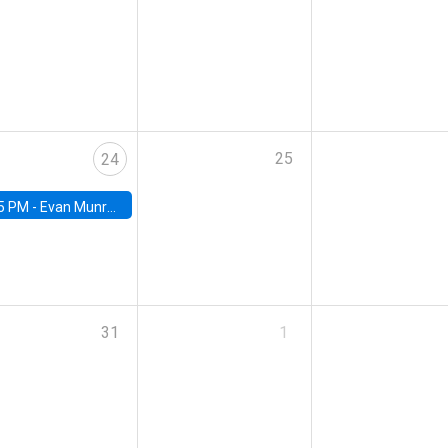
25
24
5 PM -
Evan Munro, Neyman Visiting Assistant Professor in the Department of Statistics at UC Berkeley
31
1