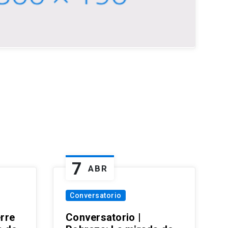
7
ABR
Conversatorio
erre
Conversatorio |