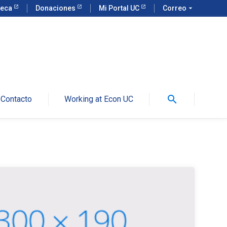
teca
Donaciones
Mi Portal UC
Correo
arrow_drop_down
search
Contacto
Working at Econ UC