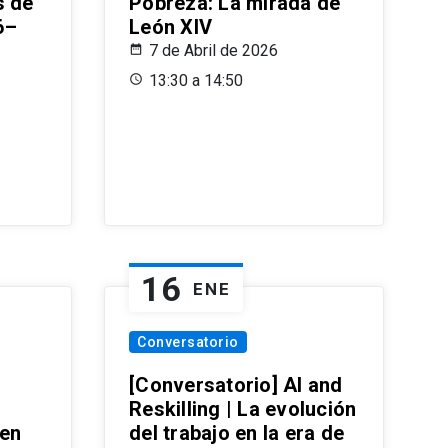
s de
Pobreza: La mirada de
6–
León XIV
7 de Abril de 2026
13:30 a 14:50
16
ENE
Conversatorio
[Conversatorio] AI and
Reskilling | La evolución
 en
del trabajo en la era de