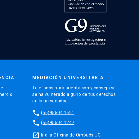
ENCIA
MEDIACIÓN UNIVERSITARIA
de
Teléfonos para orientación y consejo si
énero o
se ha vulnerado alguno de tus derechos
en la universidad.
phone
(56)95504 1691
phone
(56)95504 1247
launch
Ir a la Oficina de Ombuds UC