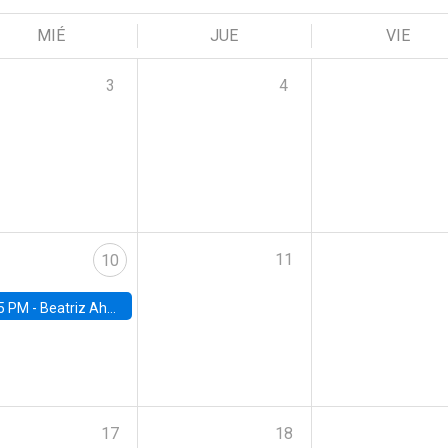
MIÉ
JUE
VIE
3
4
11
10
5 PM -
Beatriz Ahumada, PhD candidate, Universidad de Pittsburgh
17
18