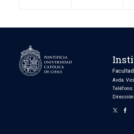
Inst
Facultad
Avda. Vic
Teléfono
Direcció