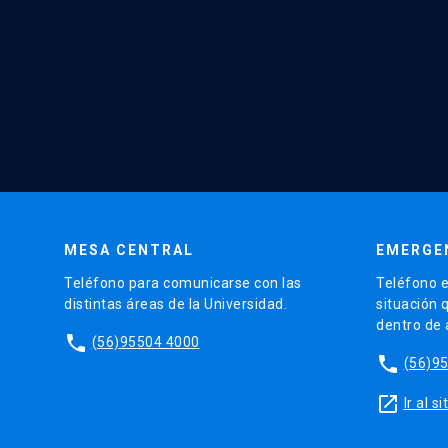
MESA CENTRAL
EMERGE
Teléfono para comunicarse con las
Teléfono e
distintas áreas de la Universidad.
situación 
dentro de
phone
(56)95504 4000
phone
(56)9
launch
Ir al 