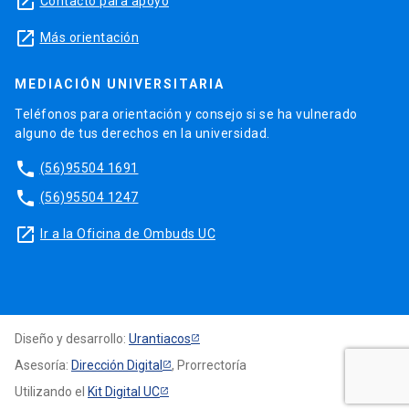
launch
Contacto para apoyo
launch
Más orientación
MEDIACIÓN UNIVERSITARIA
Teléfonos para orientación y consejo si se ha vulnerado
alguno de tus derechos en la universidad.
phone
(56)95504 1691
phone
(56)95504 1247
launch
Ir a la Oficina de Ombuds UC
Diseño y desarrollo:
Urantiacos
Asesoría:
Dirección Digital
, Prorrectoría
Utilizando el
Kit Digital UC