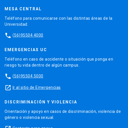
MESA CENTRAL
Teléfono para comunicarse con las distintas áreas de la
Universidad.
phone
(56)95504 4000
EMERGENCIAS UC
Teléfono en caso de accidente o situación que ponga en
riesgo tu vida dentro de algún campus.
phone
(56)95504 5000
launch
Ir al sitio de Emergencias
DISCRIMINACIÓN Y VIOLENCIA
Orientación y apoyo en casos de discriminación, violencia de
género o violencia sexual.