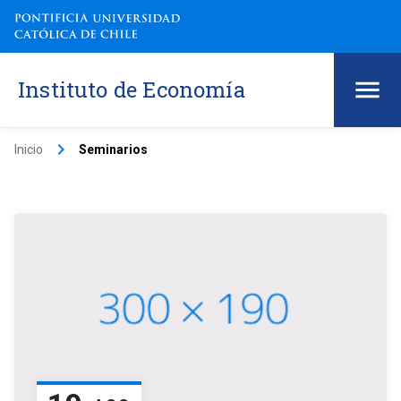
Instituto de Economía
keyboard_arrow_right
Inicio
Seminarios