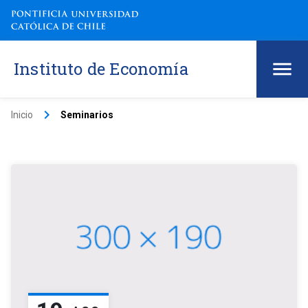
Instituto de Economía
keyboard_arrow_right
Inicio
Seminarios