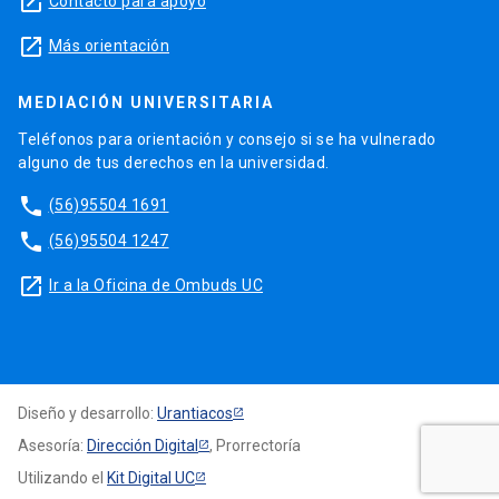
launch
Contacto para apoyo
launch
Más orientación
MEDIACIÓN UNIVERSITARIA
Teléfonos para orientación y consejo si se ha vulnerado
alguno de tus derechos en la universidad.
phone
(56)95504 1691
phone
(56)95504 1247
launch
Ir a la Oficina de Ombuds UC
Diseño y desarrollo:
Urantiacos
Asesoría:
Dirección Digital
, Prorrectoría
Utilizando el
Kit Digital UC