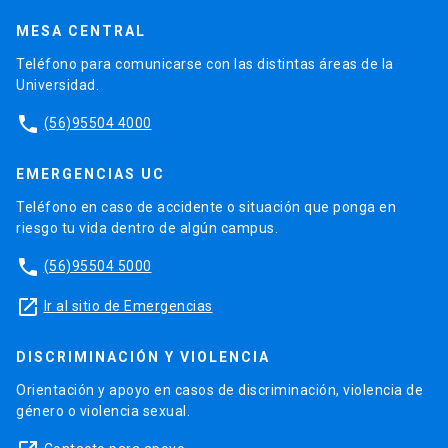
MESA CENTRAL
Teléfono para comunicarse con las distintas áreas de la
Universidad.
phone
(56)95504 4000
EMERGENCIAS UC
Teléfono en caso de accidente o situación que ponga en
riesgo tu vida dentro de algún campus.
phone
(56)95504 5000
launch
Ir al sitio de Emergencias
DISCRIMINACIÓN Y VIOLENCIA
Orientación y apoyo en casos de discriminación, violencia de
género o violencia sexual.