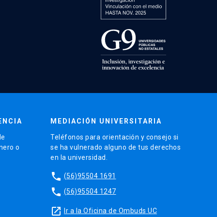
ENCIA
MEDIACIÓN UNIVERSITARIA
de
Teléfonos para orientación y consejo si
énero o
se ha vulnerado alguno de tus derechos
en la universidad.
phone
(56)95504 1691
phone
(56)95504 1247
launch
Ir a la Oficina de Ombuds UC