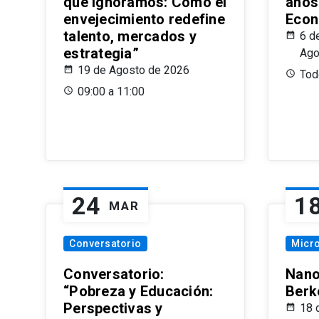
que Ignoramos: Cómo el
años
envejecimiento redefine
Econ
talento, mercados y
6 d
estrategia”
Ago
19 de Agosto de 2026
Todo
09:00 a 11:00
24
1
MAR
Conversatorio
Micr
Conversatorio:
Nano
“Pobreza y Educación:
Berk
Perspectivas y
18 