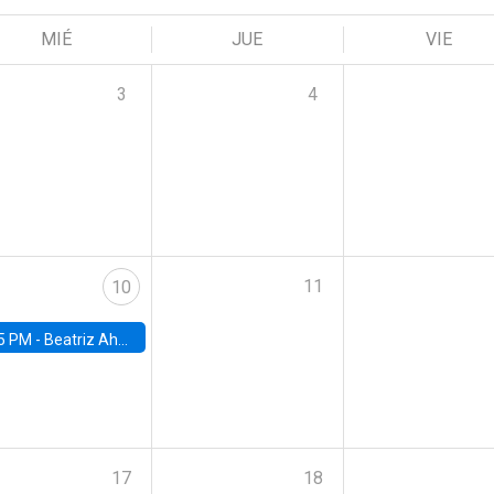
MIÉ
JUE
VIE
3
4
11
10
5 PM -
Beatriz Ahumada, PhD candidate, Universidad de Pittsburgh
17
18