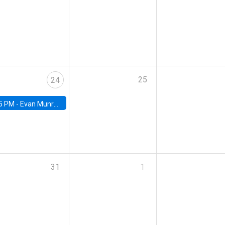
25
24
5 PM -
Evan Munro, Neyman Visiting Assistant Professor in the Department of Statistics at UC Berkeley
31
1