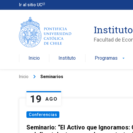
Ir al sitio UC
Institut
Facultad de Eco
Inicio
Instituto
Programas
arrow_drop_down
keyboard_arrow_right
Inicio
Seminarios
19
AGO
Conferencias
Seminario: “El Activo que Ignoramos: