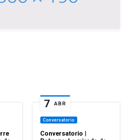
7
ABR
Conversatorio
erre
Conversatorio |