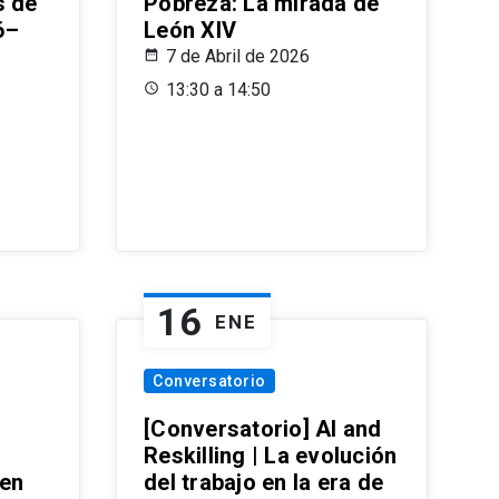
s de
Pobreza: La mirada de
6–
León XIV
7 de Abril de 2026
13:30 a 14:50
16
ENE
Conversatorio
[Conversatorio] AI and
Reskilling | La evolución
 en
del trabajo en la era de