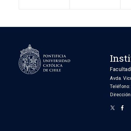
Inst
Facultad
Avda. Vic
Teléfono
Direcció