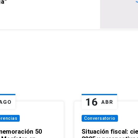
ia”
16
AGO
ABR
erencias
Conversatorio
emoración 50
Situación fiscal: ci