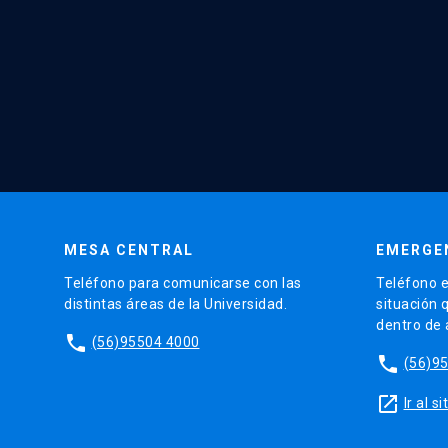
MESA CENTRAL
EMERGE
Teléfono para comunicarse con las
Teléfono e
distintas áreas de la Universidad.
situación 
dentro de
phone
(56)95504 4000
phone
(56)9
launch
Ir al 