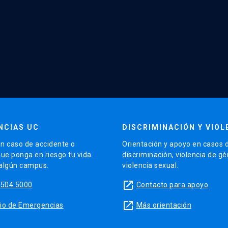
NCIAS UC
DISCRIMINACIÓN Y VIOL
n caso de accidente o
Orientación y apoyo en casos 
que ponga en riesgo tu vida
discriminación, violencia de g
 algún campus.
violencia sexual.
launch
5504 5000
Contacto para apoyo
launch
sitio de Emergencias
Más orientación