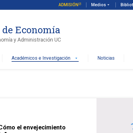
ADMISIÓN
Medios
arrow_drop_down
Biblio
o de Economía
nomía y Administración UC
Académicos e Investigación
Noticias
arrow_drop_down
 Cómo el envejecimiento