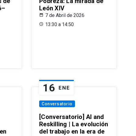
s de
Pobreza: La mirada de
6–
León XIV
7 de Abril de 2026
13:30 a 14:50
16
ENE
Conversatorio
[Conversatorio] AI and
Reskilling | La evolución
 en
del trabajo en la era de