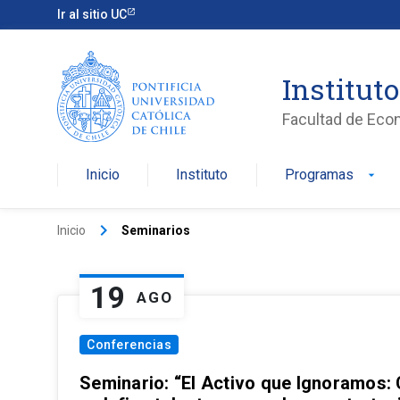
Ir al sitio UC
Institut
Facultad de Eco
Inicio
Instituto
Programas
arrow_drop_down
keyboard_arrow_right
Inicio
Seminarios
19
AGO
Conferencias
Seminario: “El Activo que Ignoramos: