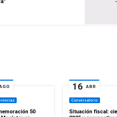
ia”
16
AGO
ABR
erencias
Conversatorio
emoración 50
Situación fiscal: ci