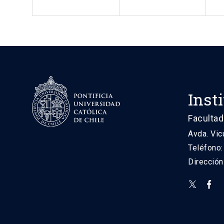
Inst
Facultad
Avda. Vic
Teléfono
Direcció