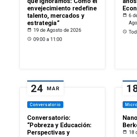
que Ignoramos: Cómo el
años
envejecimiento redefine
Econ
talento, mercados y
6 d
estrategia”
Ago
19 de Agosto de 2026
Todo
09:00 a 11:00
24
1
MAR
Conversatorio
Micr
Conversatorio:
Nano
“Pobreza y Educación:
Berk
Perspectivas y
18 