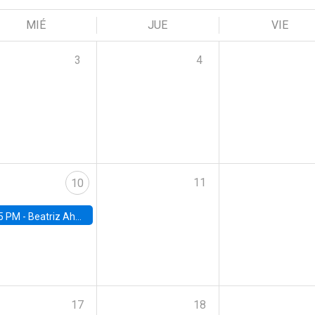
MIÉ
JUE
VIE
3
4
11
10
5 PM -
Beatriz Ahumada, PhD candidate, Universidad de Pittsburgh
17
18