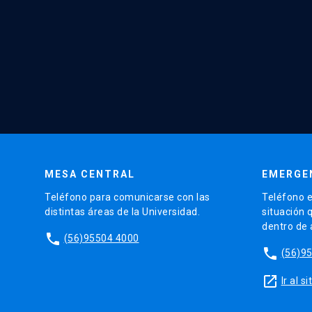
MESA CENTRAL
EMERGE
Teléfono para comunicarse con las
Teléfono e
distintas áreas de la Universidad.
situación 
dentro de
phone
(56)95504 4000
phone
(56)9
launch
Ir al 