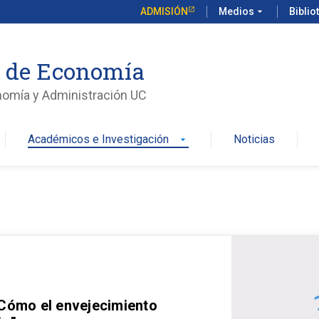
ADMISIÓN
Medios
arrow_drop_down
Biblio
o de Economía
nomía y Administración UC
Académicos e Investigación
Noticias
arrow_drop_down
 Cómo el envejecimiento