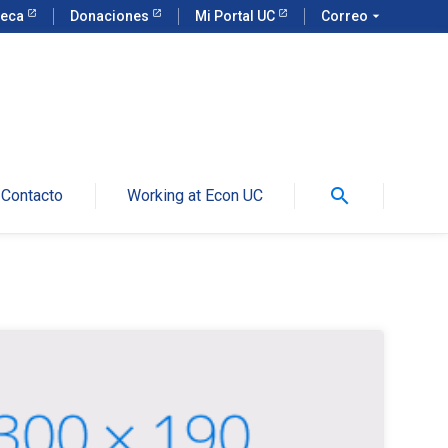
teca
Donaciones
Mi Portal UC
Correo
arrow_drop_down
search
Contacto
Working at Econ UC