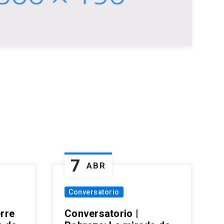
7
ABR
Conversatorio
erre
Conversatorio |