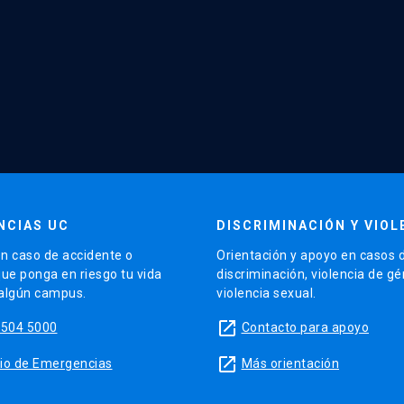
NCIAS UC
DISCRIMINACIÓN Y VIOL
n caso de accidente o
Orientación y apoyo en casos 
que ponga en riesgo tu vida
discriminación, violencia de g
 algún campus.
violencia sexual.
launch
5504 5000
Contacto para apoyo
launch
sitio de Emergencias
Más orientación