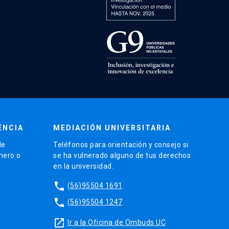
ENCIA
MEDIACIÓN UNIVERSITARIA
de
Teléfonos para orientación y consejo si
énero o
se ha vulnerado alguno de tus derechos
en la universidad.
phone
(56)95504 1691
phone
(56)95504 1247
launch
Ir a la Oficina de Ombuds UC