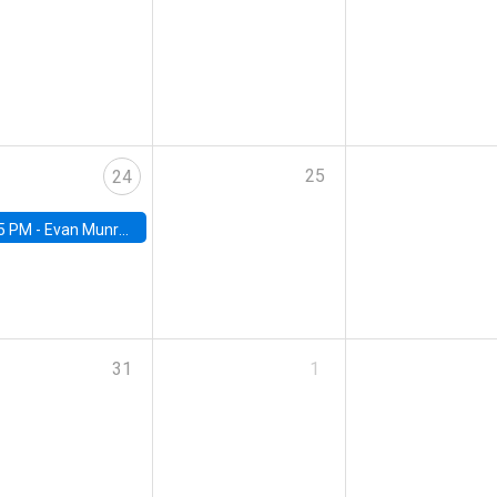
25
24
5 PM -
Evan Munro, Neyman Visiting Assistant Professor in the Department of Statistics at UC Berkeley
31
1