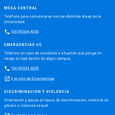
MESA CENTRAL
Teléfono para comunicarse con las distintas áreas de la
Universidad.
phone
(56)95504 4000
EMERGENCIAS UC
Teléfono en caso de accidente o situación que ponga en
riesgo tu vida dentro de algún campus.
phone
(56)95504 5000
launch
Ir al sitio de Emergencias
DISCRIMINACIÓN Y VIOLENCIA
Orientación y apoyo en casos de discriminación, violencia de
género o violencia sexual.