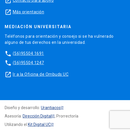
launch
Contacto para apoyo
launch
Más orientación
MEDIACIÓN UNIVERSITARIA
Teléfonos para orientación y consejo si se ha vulnerado
alguno de tus derechos en la universidad.
phone
(56)95504 1691
phone
(56)95504 1247
launch
Ir a la Oficina de Ombuds UC
Diseño y desarrollo:
Urantiacos
Asesoría:
Dirección Digital
, Prorrectoría
Utilizando el
Kit Digital UC