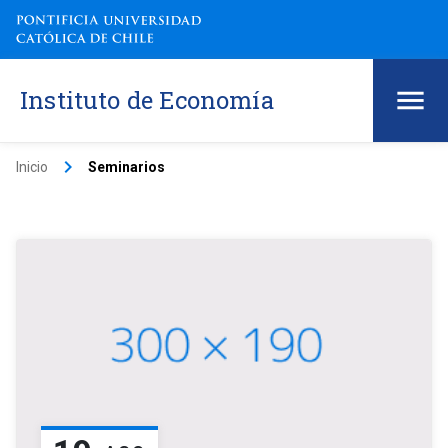
Instituto de Economía
keyboard_arrow_right
Inicio
Seminarios