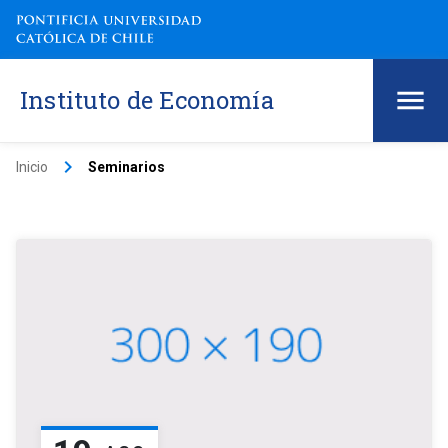
Instituto de Economía
keyboard_arrow_right
Inicio
Seminarios