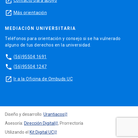
launch
Contacto para apoyo
launch
Más orientación
MEDIACIÓN UNIVERSITARIA
Teléfonos para orientación y consejo si se ha vulnerado
alguno de tus derechos en la universidad.
phone
(56)95504 1691
phone
(56)95504 1247
launch
Ir a la Oficina de Ombuds UC
Diseño y desarrollo:
Urantiacos
Asesoría:
Dirección Digital
, Prorrectoría
Utilizando el
Kit Digital UC