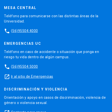
MESA CENTRAL
Teléfono para comunicarse con las distintas áreas de la
Universidad.
phone
(56)95504 4000
EMERGENCIAS UC
Teléfono en caso de accidente o situación que ponga en
riesgo tu vida dentro de algún campus.
phone
(56)95504 5000
launch
Ir al sitio de Emergencias
DISCRIMINACIÓN Y VIOLENCIA
Orientación y apoyo en casos de discriminación, violencia de
género o violencia sexual.