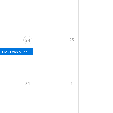
25
24
5 PM -
Evan Munro, Neyman Visiting Assistant Professor in the Department of Statistics at UC Berkeley
31
1