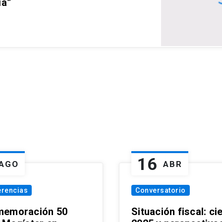
ia”
16
AGO
ABR
erencias
Conversatorio
emoración 50
Situación fiscal: ci