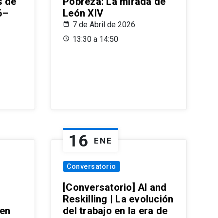
s de
Pobreza: La mirada de
6–
León XIV
7 de Abril de 2026
13:30 a 14:50
16
ENE
Conversatorio
[Conversatorio] AI and
Reskilling | La evolución
 en
del trabajo en la era de