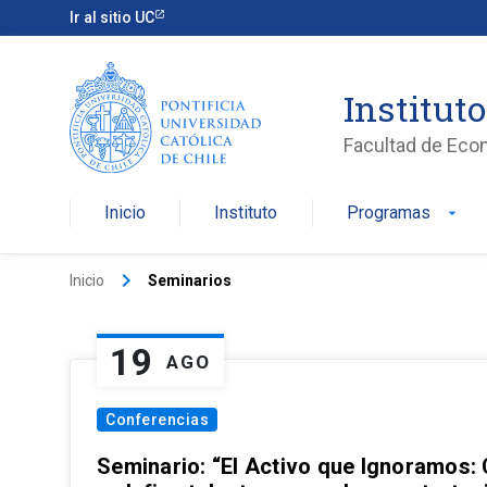
Ir al sitio UC
Institut
Facultad de Eco
Inicio
Instituto
Programas
arrow_drop_down
keyboard_arrow_right
Inicio
Seminarios
19
AGO
Conferencias
Seminario: “El Activo que Ignoramos: