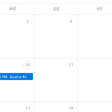
MIÉ
JUE
VIE
3
4
11
10
5 PM -
Beatriz Ahumada, PhD candidate, Universidad de Pittsburgh
17
18