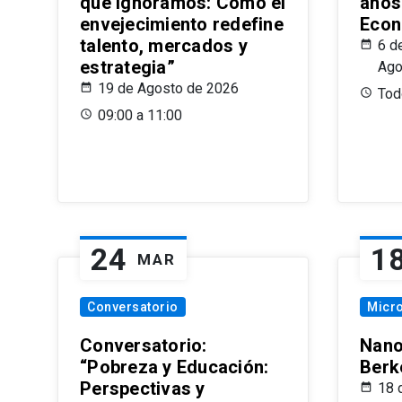
que Ignoramos: Cómo el
años
envejecimiento redefine
Econ
talento, mercados y
6 d
estrategia”
Ago
19 de Agosto de 2026
Todo
09:00 a 11:00
24
1
MAR
Conversatorio
Micr
Conversatorio:
Nano
“Pobreza y Educación:
Berk
Perspectivas y
18 