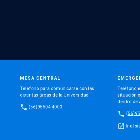
MESA CENTRAL
EMERGE
Teléfono para comunicarse con las
Teléfono e
distintas áreas de la Universidad.
situación 
dentro de
phone
(56)95504 4000
phone
(56)9
launch
Ir al 