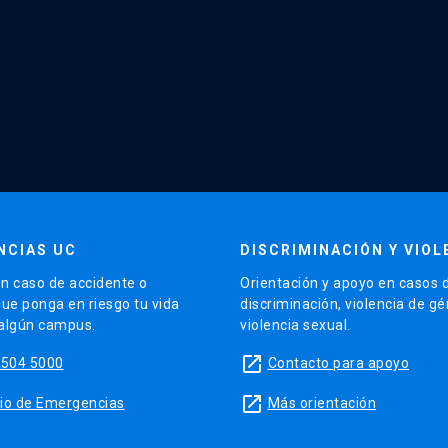
NCIAS UC
DISCRIMINACIÓN Y VIOL
n caso de accidente o
Orientación y apoyo en casos 
que ponga en riesgo tu vida
discriminación, violencia de g
 algún campus.
violencia sexual.
launch
5504 5000
Contacto para apoyo
launch
sitio de Emergencias
Más orientación