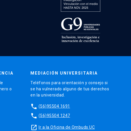
ENCIA
MEDIACIÓN UNIVERSITARIA
de
Teléfonos para orientación y consejo si
énero o
se ha vulnerado alguno de tus derechos
en la universidad.
phone
(56)95504 1691
phone
(56)95504 1247
launch
Ir a la Oficina de Ombuds UC