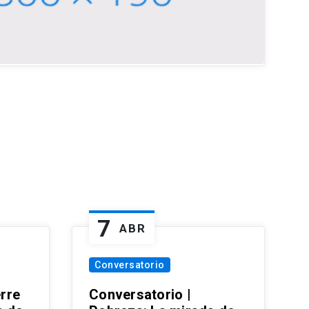
7
ABR
Conversatorio
erre
Conversatorio |