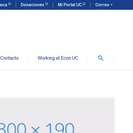
teca
Donaciones
Mi Portal UC
Correo
arrow_drop_down
search
Contacto
Working at Econ UC