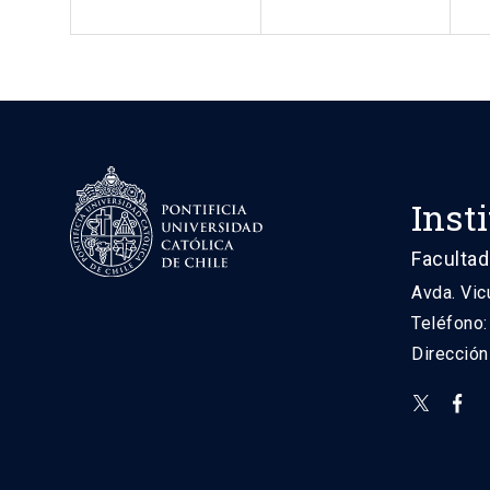
Inst
Facultad
Avda. Vic
Teléfono
Direcció