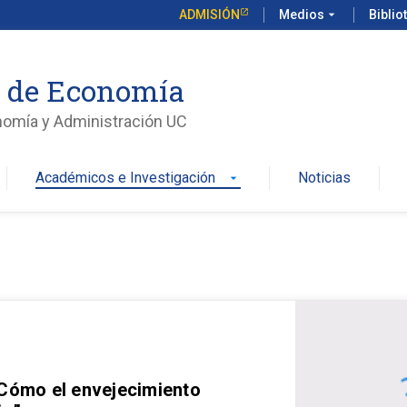
ADMISIÓN
Medios
arrow_drop_down
Biblio
o de Economía
nomía y Administración UC
Académicos e Investigación
Noticias
arrow_drop_down
 Cómo el envejecimiento