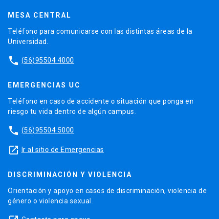
MESA CENTRAL
Teléfono para comunicarse con las distintas áreas de la
Universidad.
phone
(56)95504 4000
EMERGENCIAS UC
Teléfono en caso de accidente o situación que ponga en
riesgo tu vida dentro de algún campus.
phone
(56)95504 5000
launch
Ir al sitio de Emergencias
DISCRIMINACIÓN Y VIOLENCIA
Orientación y apoyo en casos de discriminación, violencia de
género o violencia sexual.