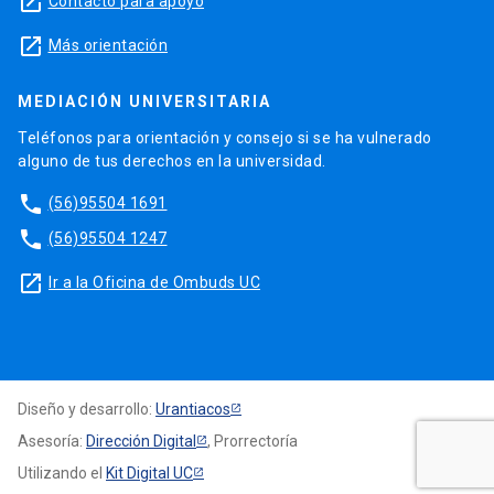
launch
Contacto para apoyo
launch
Más orientación
MEDIACIÓN UNIVERSITARIA
Teléfonos para orientación y consejo si se ha vulnerado
alguno de tus derechos en la universidad.
phone
(56)95504 1691
phone
(56)95504 1247
launch
Ir a la Oficina de Ombuds UC
Diseño y desarrollo:
Urantiacos
Asesoría:
Dirección Digital
, Prorrectoría
Utilizando el
Kit Digital UC