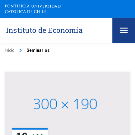
Instituto de Economía
keyboard_arrow_right
Inicio
Seminarios