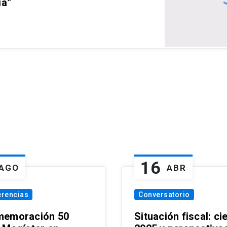
ia”
16
AGO
ABR
erencias
Conversatorio
emoración 50
Situación fiscal: ci