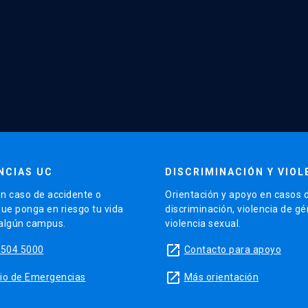
NCIAS UC
DISCRIMINACIÓN Y VIOL
n caso de accidente o
Orientación y apoyo en casos 
que ponga en riesgo tu vida
discriminación, violencia de g
 algún campus.
violencia sexual.
launch
5504 5000
Contacto para apoyo
launch
sitio de Emergencias
Más orientación