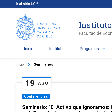
Ir al sitio UC
Institut
Facultad de Eco
Inicio
Instituto
Programas
arrow_drop_down
keyboard_arrow_right
Inicio
Seminarios
19
AGO
Conferencias
Seminario: “El Activo que Ignoramos: