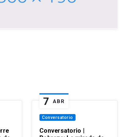
7
ABR
Conversatorio
erre
Conversatorio |