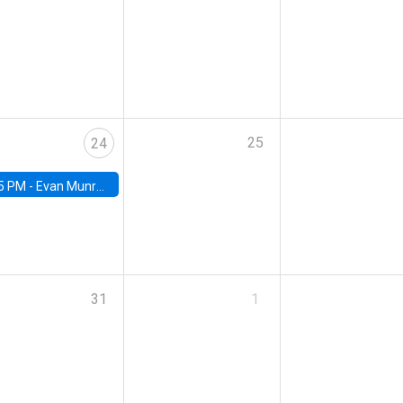
25
24
5 PM -
Evan Munro, Neyman Visiting Assistant Professor in the Department of Statistics at UC Berkeley
31
1