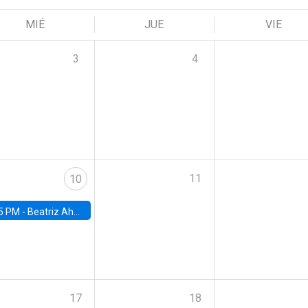
MIÉ
JUE
VIE
3
4
11
10
5 PM -
Beatriz Ahumada, PhD candidate, Universidad de Pittsburgh
17
18