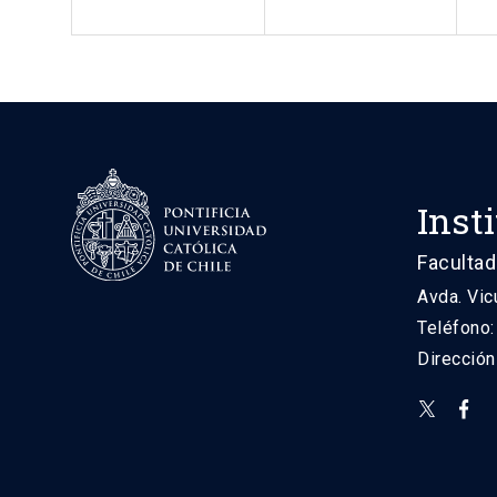
Inst
Facultad
Avda. Vic
Teléfono
Direcció