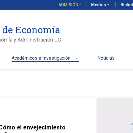
ADMISIÓN
Medios
arrow_drop_down
Biblio
o de Economía
nomía y Administración UC
Académicos e Investigación
Noticias
arrow_drop_down
 Cómo el envejecimiento