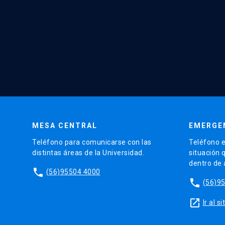
MESA CENTRAL
EMERGE
Teléfono para comunicarse con las
Teléfono e
distintas áreas de la Universidad.
situación 
dentro de
phone
(56)95504 4000
phone
(56)9
launch
Ir al 