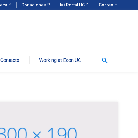
teca
Donaciones
Mi Portal UC
Correo
arrow_drop_down
search
Contacto
Working at Econ UC