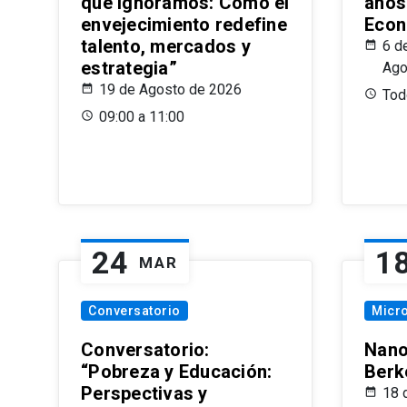
que Ignoramos: Cómo el
años
envejecimiento redefine
Econ
talento, mercados y
6 d
estrategia”
Ago
19 de Agosto de 2026
Todo
09:00 a 11:00
24
1
MAR
Conversatorio
Micr
Conversatorio:
Nano
“Pobreza y Educación:
Berk
Perspectivas y
18 