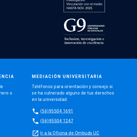
ENCIA
MEDIACIÓN UNIVERSITARIA
de
Teléfonos para orientación y consejo si
énero o
se ha vulnerado alguno de tus derechos
en la universidad.
phone
(56)95504 1691
phone
(56)95504 1247
launch
Ir a la Oficina de Ombuds UC