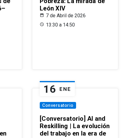
s de
Pobreza: La mirada de
6–
León XIV
7 de Abril de 2026
13:30 a 14:50
16
ENE
Conversatorio
[Conversatorio] AI and
Reskilling | La evolución
 en
del trabajo en la era de