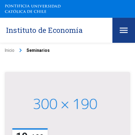
Instituto de Economía
keyboard_arrow_right
Inicio
Seminarios