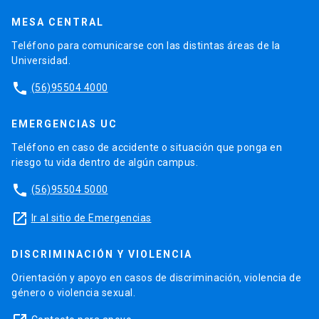
MESA CENTRAL
Teléfono para comunicarse con las distintas áreas de la
Universidad.
phone
(56)95504 4000
EMERGENCIAS UC
Teléfono en caso de accidente o situación que ponga en
riesgo tu vida dentro de algún campus.
phone
(56)95504 5000
launch
Ir al sitio de Emergencias
DISCRIMINACIÓN Y VIOLENCIA
Orientación y apoyo en casos de discriminación, violencia de
género o violencia sexual.