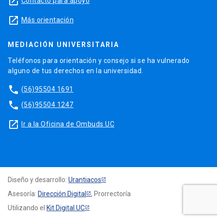
launch
Contacto para apoyo
launch
Más orientación
MEDIACIÓN UNIVERSITARIA
Teléfonos para orientación y consejo si se ha vulnerado
alguno de tus derechos en la universidad.
phone
(56)95504 1691
phone
(56)95504 1247
launch
Ir a la Oficina de Ombuds UC
Diseño y desarrollo:
Urantiacos
Asesoría:
Dirección Digital
, Prorrectoría
Utilizando el
Kit Digital UC