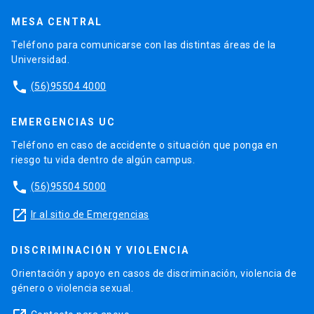
MESA CENTRAL
Teléfono para comunicarse con las distintas áreas de la
Universidad.
phone
(56)95504 4000
EMERGENCIAS UC
Teléfono en caso de accidente o situación que ponga en
riesgo tu vida dentro de algún campus.
phone
(56)95504 5000
launch
Ir al sitio de Emergencias
DISCRIMINACIÓN Y VIOLENCIA
Orientación y apoyo en casos de discriminación, violencia de
género o violencia sexual.