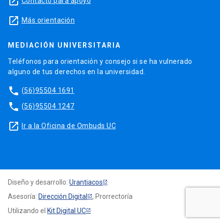
launch
Contacto para apoyo
launch
Más orientación
MEDIACIÓN UNIVERSITARIA
Teléfonos para orientación y consejo si se ha vulnerado
alguno de tus derechos en la universidad.
phone
(56)95504 1691
phone
(56)95504 1247
launch
Ir a la Oficina de Ombuds UC
Diseño y desarrollo:
Urantiacos
Asesoría:
Dirección Digital
, Prorrectoría
Utilizando el
Kit Digital UC