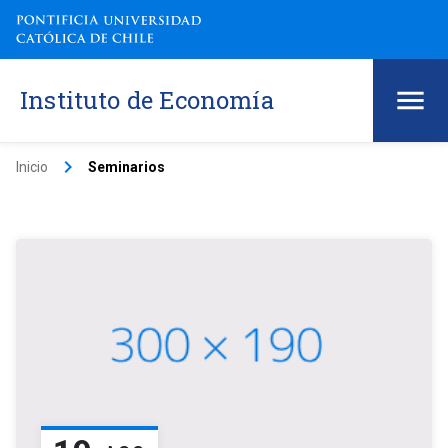
Instituto de Economía
keyboard_arrow_right
Inicio
Seminarios