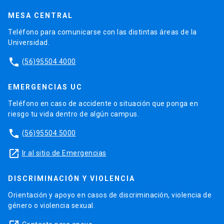
MESA CENTRAL
Teléfono para comunicarse con las distintas áreas de la
Universidad.
phone
(56)95504 4000
EMERGENCIAS UC
Teléfono en caso de accidente o situación que ponga en
riesgo tu vida dentro de algún campus.
phone
(56)95504 5000
launch
Ir al sitio de Emergencias
DISCRIMINACIÓN Y VIOLENCIA
Orientación y apoyo en casos de discriminación, violencia de
género o violencia sexual.