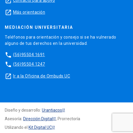
launch
Contacto para apoyo
launch
Más orientación
MEDIACIÓN UNIVERSITARIA
Teléfonos para orientación y consejo si se ha vulnerado
alguno de tus derechos en la universidad.
phone
(56)95504 1691
phone
(56)95504 1247
launch
Ir a la Oficina de Ombuds UC
Diseño y desarrollo:
Urantiacos
Asesoría:
Dirección Digital
, Prorrectoría
Utilizando el
Kit Digital UC