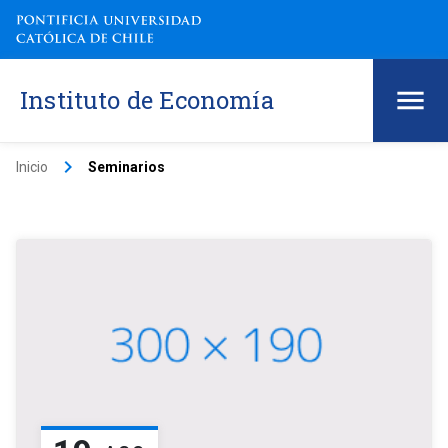
Instituto de Economía
keyboard_arrow_right
Inicio
Seminarios