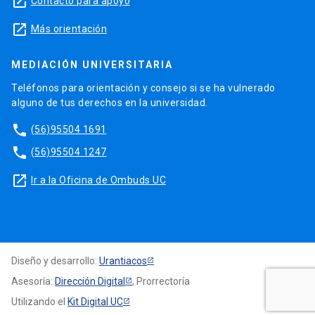
launch
Contacto para apoyo
launch
Más orientación
MEDIACIÓN UNIVERSITARIA
Teléfonos para orientación y consejo si se ha vulnerado
alguno de tus derechos en la universidad.
phone
(56)95504 1691
phone
(56)95504 1247
launch
Ir a la Oficina de Ombuds UC
Diseño y desarrollo:
Urantiacos
Asesoría:
Dirección Digital
, Prorrectoría
Utilizando el
Kit Digital UC