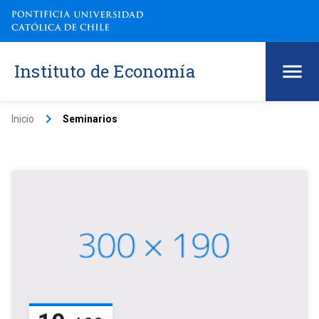
Instituto de Economía
keyboard_arrow_right
Inicio
Seminarios