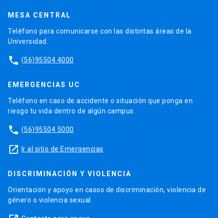
MESA CENTRAL
Teléfono para comunicarse con las distintas áreas de la
Universidad.
phone
(56)95504 4000
EMERGENCIAS UC
Teléfono en caso de accidente o situación que ponga en
riesgo tu vida dentro de algún campus.
phone
(56)95504 5000
launch
Ir al sitio de Emergencias
DISCRIMINACIÓN Y VIOLENCIA
Orientación y apoyo en casos de discriminación, violencia de
género o violencia sexual.