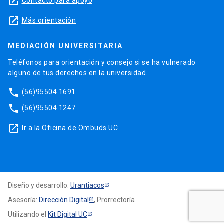
launch
Contacto para apoyo
launch
Más orientación
MEDIACIÓN UNIVERSITARIA
Teléfonos para orientación y consejo si se ha vulnerado
alguno de tus derechos en la universidad.
phone
(56)95504 1691
phone
(56)95504 1247
launch
Ir a la Oficina de Ombuds UC
Diseño y desarrollo:
Urantiacos
Asesoría:
Dirección Digital
, Prorrectoría
Utilizando el
Kit Digital UC