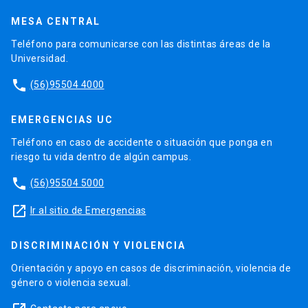
MESA CENTRAL
Teléfono para comunicarse con las distintas áreas de la
Universidad.
phone
(56)95504 4000
EMERGENCIAS UC
Teléfono en caso de accidente o situación que ponga en
riesgo tu vida dentro de algún campus.
phone
(56)95504 5000
launch
Ir al sitio de Emergencias
DISCRIMINACIÓN Y VIOLENCIA
Orientación y apoyo en casos de discriminación, violencia de
género o violencia sexual.