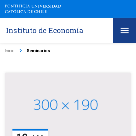
Instituto de Economía
keyboard_arrow_right
Inicio
Seminarios