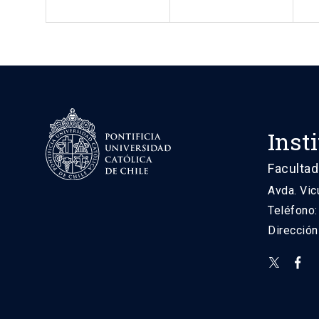
Inst
Facultad
Avda. Vic
Teléfono
Direcció