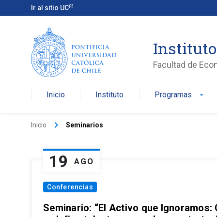
Ir al sitio UC
Institut
Facultad de Eco
Inicio
Instituto
Programas
arrow_drop_down
keyboard_arrow_right
Inicio
Seminarios
19
AGO
Conferencias
Seminario: “El Activo que Ignoramos: