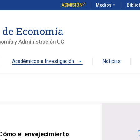
ADMISIÓN
Medios
arrow_drop_down
Biblio
o de Economía
nomía y Administración UC
Académicos e Investigación
Noticias
arrow_drop_down
 Cómo el envejecimiento