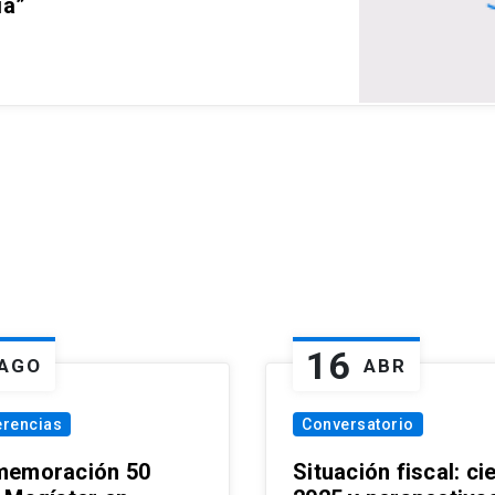
ia”
16
AGO
ABR
erencias
Conversatorio
emoración 50
Situación fiscal: ci