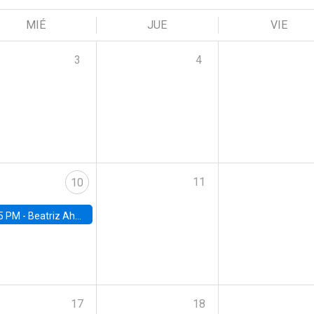
MIÉ
JUE
VIE
3
4
11
10
5 PM -
Beatriz Ahumada, PhD candidate, Universidad de Pittsburgh
17
18