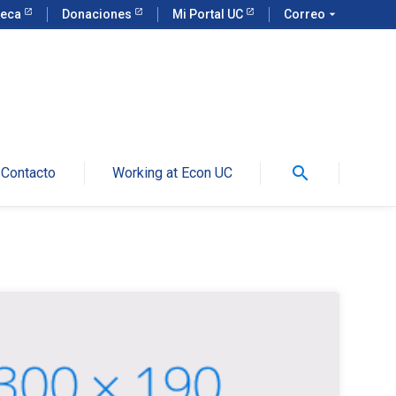
teca
Donaciones
Mi Portal UC
Correo
arrow_drop_down
search
Contacto
Working at Econ UC