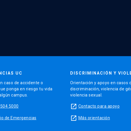
NCIAS UC
DISCRIMINACIÓN Y VIOL
n caso de accidente o
Orientación y apoyo en casos 
que ponga en riesgo tu vida
discriminación, violencia de g
 algún campus.
violencia sexual.
launch
5504 5000
Contacto para apoyo
launch
sitio de Emergencias
Más orientación