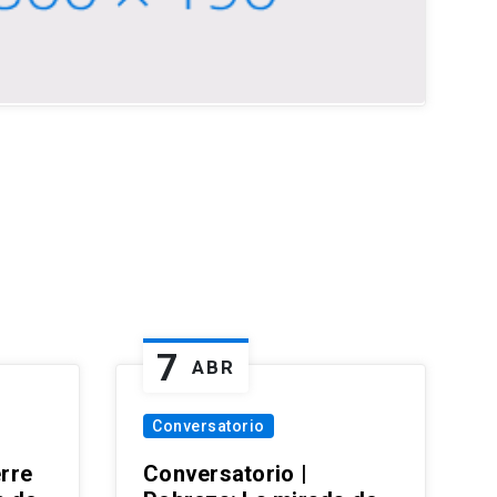
7
ABR
Conversatorio
erre
Conversatorio |