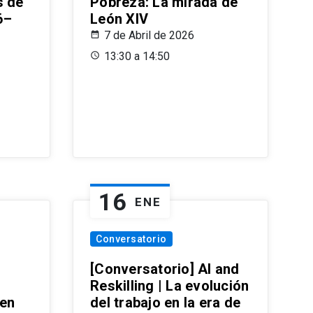
s de
Pobreza: La mirada de
6–
León XIV
7 de Abril de 2026
13:30 a 14:50
16
ENE
Conversatorio
[Conversatorio] AI and
Reskilling | La evolución
 en
del trabajo en la era de