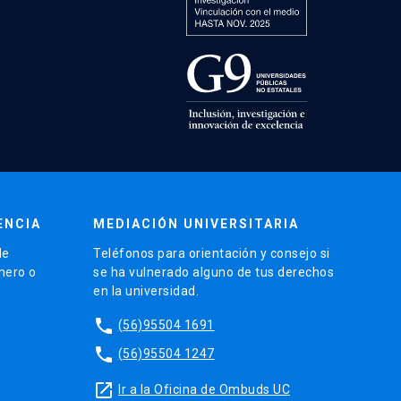
ENCIA
MEDIACIÓN UNIVERSITARIA
de
Teléfonos para orientación y consejo si
énero o
se ha vulnerado alguno de tus derechos
en la universidad.
phone
(56)95504 1691
phone
(56)95504 1247
launch
Ir a la Oficina de Ombuds UC