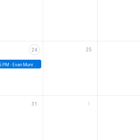
25
24
5 PM -
Evan Munro, Neyman Visiting Assistant Professor in the Department of Statistics at UC Berkeley
31
1