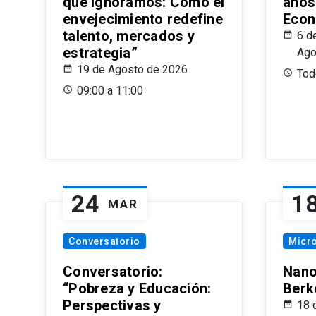
que Ignoramos: Cómo el
años
envejecimiento redefine
Econ
talento, mercados y
6 d
estrategia”
Ago
19 de Agosto de 2026
Todo
09:00 a 11:00
24
1
MAR
Conversatorio
Micr
Conversatorio:
Nano
“Pobreza y Educación:
Berk
Perspectivas y
18 