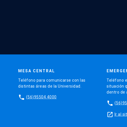
MESA CENTRAL
EMERGE
Teléfono para comunicarse con las
Teléfono e
distintas áreas de la Universidad.
situación 
dentro de
phone
(56)95504 4000
phone
(56)9
launch
Ir al 