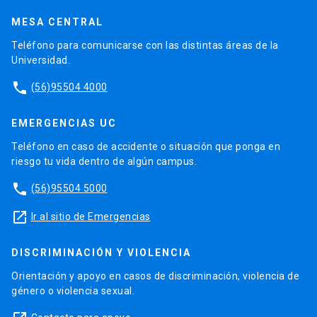
MESA CENTRAL
Teléfono para comunicarse con las distintas áreas de la
Universidad.
phone
(56)95504 4000
EMERGENCIAS UC
Teléfono en caso de accidente o situación que ponga en
riesgo tu vida dentro de algún campus.
phone
(56)95504 5000
launch
Ir al sitio de Emergencias
DISCRIMINACIÓN Y VIOLENCIA
Orientación y apoyo en casos de discriminación, violencia de
género o violencia sexual.