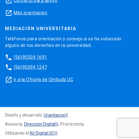
launch
Contacto para apoyo
launch
Más orientación
MEDIACIÓN UNIVERSITARIA
Teléfonos para orientación y consejo si se ha vulnerado
alguno de tus derechos en la universidad.
phone
(56)95504 1691
phone
(56)95504 1247
launch
Ir a la Oficina de Ombuds UC
Diseño y desarrollo:
Urantiacos
Asesoría:
Dirección Digital
, Prorrectoría
Utilizando el
Kit Digital UC