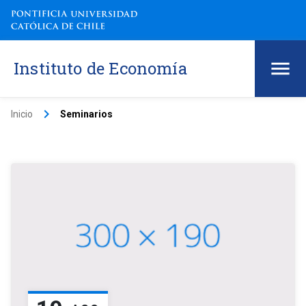
Instituto de Economía
keyboard_arrow_right
Inicio
Seminarios