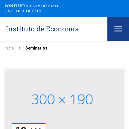
Instituto de Economía
keyboard_arrow_right
Inicio
Seminarios