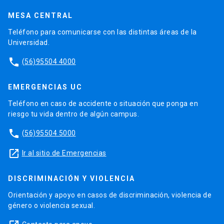
MESA CENTRAL
Teléfono para comunicarse con las distintas áreas de la
Universidad.
phone
(56)95504 4000
EMERGENCIAS UC
Teléfono en caso de accidente o situación que ponga en
riesgo tu vida dentro de algún campus.
phone
(56)95504 5000
launch
Ir al sitio de Emergencias
DISCRIMINACIÓN Y VIOLENCIA
Orientación y apoyo en casos de discriminación, violencia de
género o violencia sexual.