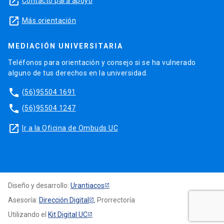
launch
Contacto para apoyo
launch
Más orientación
MEDIACIÓN UNIVERSITARIA
Teléfonos para orientación y consejo si se ha vulnerado
alguno de tus derechos en la universidad.
phone
(56)95504 1691
phone
(56)95504 1247
launch
Ir a la Oficina de Ombuds UC
Diseño y desarrollo:
Urantiacos
Asesoría:
Dirección Digital
, Prorrectoría
Utilizando el
Kit Digital UC