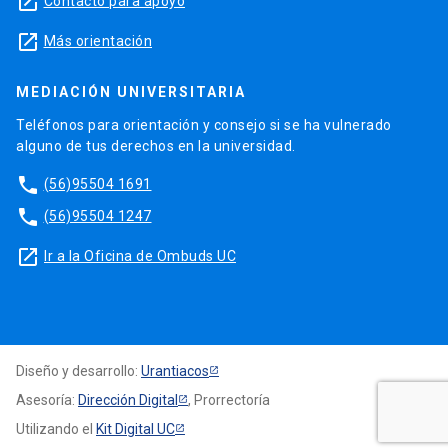
launch
Contacto para apoyo
launch
Más orientación
MEDIACIÓN UNIVERSITARIA
Teléfonos para orientación y consejo si se ha vulnerado
alguno de tus derechos en la universidad.
phone
(56)95504 1691
phone
(56)95504 1247
launch
Ir a la Oficina de Ombuds UC
Diseño y desarrollo:
Urantiacos
Asesoría:
Dirección Digital
, Prorrectoría
Utilizando el
Kit Digital UC