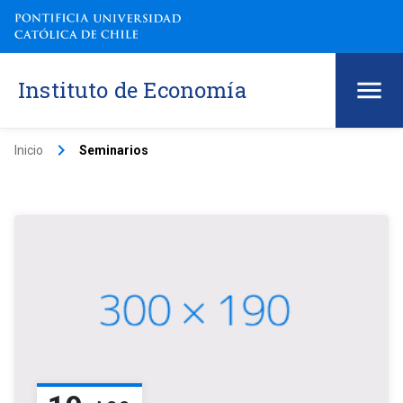
Instituto de Economía
keyboard_arrow_right
Inicio
Seminarios