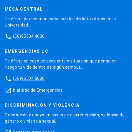
MESA CENTRAL
Teléfono para comunicarse con las distintas áreas de la
Universidad.
phone
(56)95504 4000
EMERGENCIAS UC
Teléfono en caso de accidente o situación que ponga en
riesgo tu vida dentro de algún campus.
phone
(56)95504 5000
launch
Ir al sitio de Emergencias
DISCRIMINACIÓN Y VIOLENCIA
Orientación y apoyo en casos de discriminación, violencia de
género o violencia sexual.