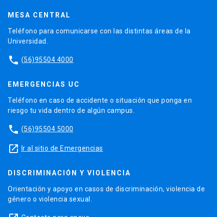
MESA CENTRAL
Teléfono para comunicarse con las distintas áreas de la
Universidad.
phone
(56)95504 4000
EMERGENCIAS UC
Teléfono en caso de accidente o situación que ponga en
riesgo tu vida dentro de algún campus.
phone
(56)95504 5000
launch
Ir al sitio de Emergencias
DISCRIMINACIÓN Y VIOLENCIA
Orientación y apoyo en casos de discriminación, violencia de
género o violencia sexual.