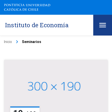
Instituto de Economía
keyboard_arrow_right
Inicio
Seminarios