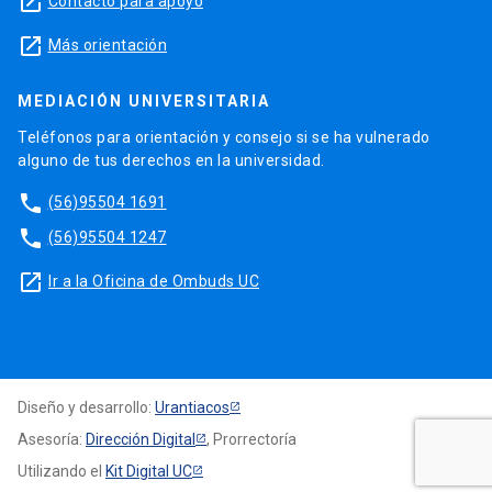
launch
Contacto para apoyo
launch
Más orientación
MEDIACIÓN UNIVERSITARIA
Teléfonos para orientación y consejo si se ha vulnerado
alguno de tus derechos en la universidad.
phone
(56)95504 1691
phone
(56)95504 1247
launch
Ir a la Oficina de Ombuds UC
Diseño y desarrollo:
Urantiacos
Asesoría:
Dirección Digital
, Prorrectoría
Utilizando el
Kit Digital UC