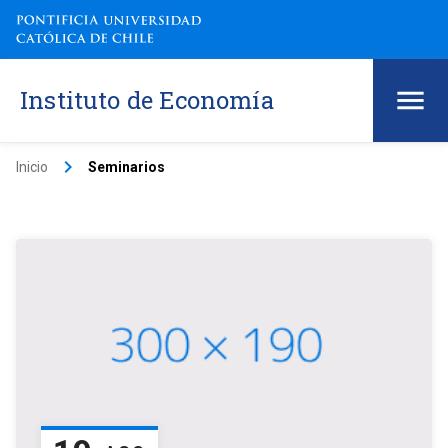
Instituto de Economía
keyboard_arrow_right
Inicio
Seminarios