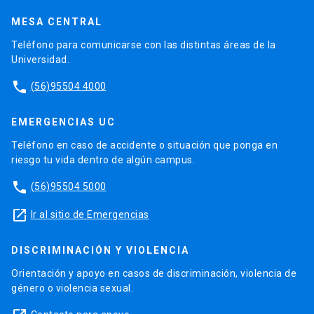
MESA CENTRAL
Teléfono para comunicarse con las distintas áreas de la
Universidad.
phone
(56)95504 4000
EMERGENCIAS UC
Teléfono en caso de accidente o situación que ponga en
riesgo tu vida dentro de algún campus.
phone
(56)95504 5000
launch
Ir al sitio de Emergencias
DISCRIMINACIÓN Y VIOLENCIA
Orientación y apoyo en casos de discriminación, violencia de
género o violencia sexual.