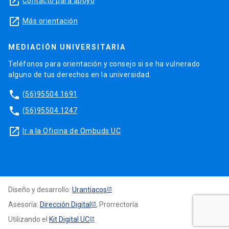
launch
Contacto para apoyo
launch
Más orientación
MEDIACIÓN UNIVERSITARIA
Teléfonos para orientación y consejo si se ha vulnerado
alguno de tus derechos en la universidad.
phone
(56)95504 1691
phone
(56)95504 1247
launch
Ir a la Oficina de Ombuds UC
Diseño y desarrollo:
Urantiacos
Asesoría:
Dirección Digital
, Prorrectoría
Utilizando el
Kit Digital UC