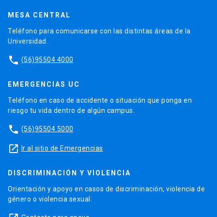
MESA CENTRAL
Teléfono para comunicarse con las distintas áreas de la
Universidad.
phone
(56)95504 4000
EMERGENCIAS UC
Teléfono en caso de accidente o situación que ponga en
riesgo tu vida dentro de algún campus.
phone
(56)95504 5000
launch
Ir al sitio de Emergencias
DISCRIMINACIÓN Y VIOLENCIA
Orientación y apoyo en casos de discriminación, violencia de
género o violencia sexual.