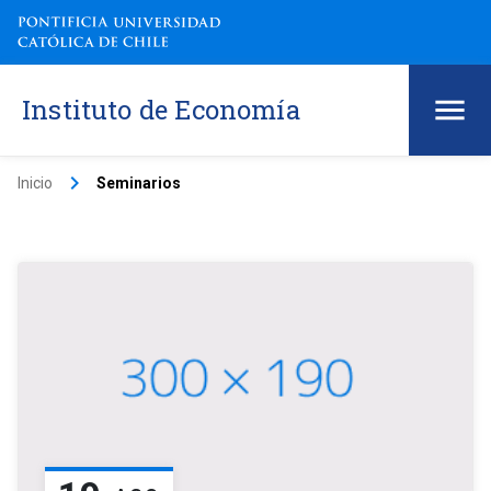
Instituto de Economía
keyboard_arrow_right
Inicio
Seminarios