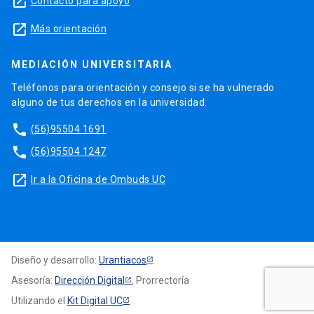
launch
Contacto para apoyo
launch
Más orientación
MEDIACIÓN UNIVERSITARIA
Teléfonos para orientación y consejo si se ha vulnerado
alguno de tus derechos en la universidad.
phone
(56)95504 1691
phone
(56)95504 1247
launch
Ir a la Oficina de Ombuds UC
Diseño y desarrollo:
Urantiacos
Asesoría:
Dirección Digital
, Prorrectoría
Utilizando el
Kit Digital UC