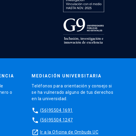
ENCIA
MEDIACIÓN UNIVERSITARIA
de
Teléfonos para orientación y consejo si
énero o
se ha vulnerado alguno de tus derechos
en la universidad.
phone
(56)95504 1691
phone
(56)95504 1247
launch
Ir a la Oficina de Ombuds UC