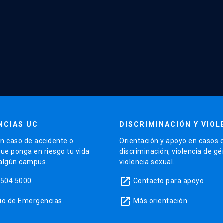
NCIAS UC
DISCRIMINACIÓN Y VIOL
n caso de accidente o
Orientación y apoyo en casos 
que ponga en riesgo tu vida
discriminación, violencia de g
 algún campus.
violencia sexual.
launch
5504 5000
Contacto para apoyo
launch
sitio de Emergencias
Más orientación