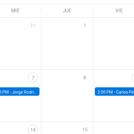
MIÉ
JUE
VIE
31
1
8
7
0 PM -
Jorge Rodriguez, Universidad de Los Andes
2:00 PM -
Carlos Pérez, Universidad Finis
15
14