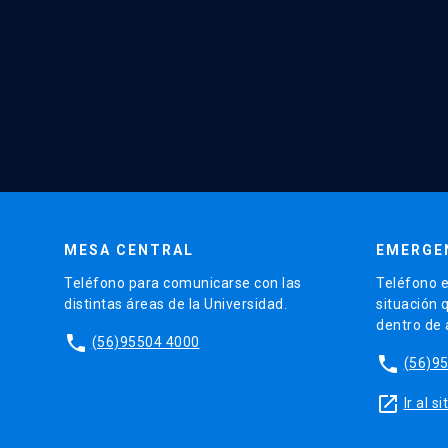
MESA CENTRAL
EMERGE
Teléfono para comunicarse con las
Teléfono e
distintas áreas de la Universidad.
situación 
dentro de
phone
(56)95504 4000
phone
(56)9
launch
Ir al 