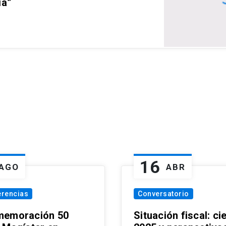
ia”
16
AGO
ABR
erencias
Conversatorio
emoración 50
Situación fiscal: ci