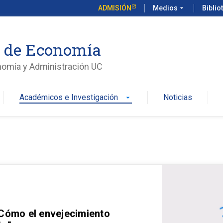
ADMISIÓN
Medios
arrow_drop_down
Biblio
o de Economía
nomía y Administración UC
Académicos e Investigación
Noticias
arrow_drop_down
 Cómo el envejecimiento