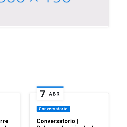
7
ABR
Conversatorio
erre
Conversatorio |