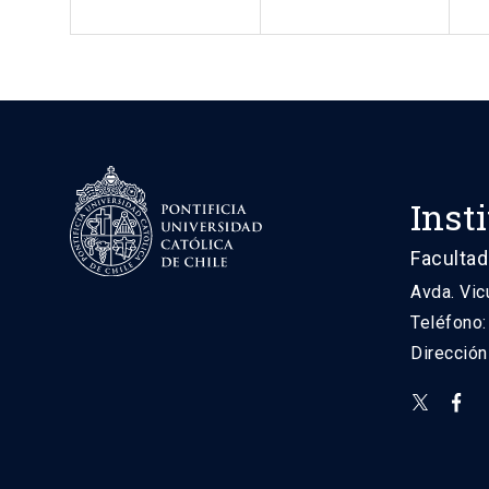
Inst
Facultad
Avda. Vic
Teléfono
Direcció