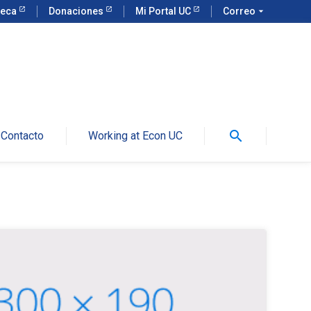
teca
Donaciones
Mi Portal UC
Correo
arrow_drop_down
search
Contacto
Working at Econ UC