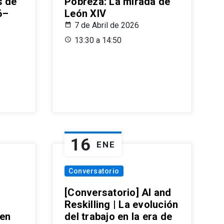
s de
Pobreza: La mirada de
6–
León XIV
7 de Abril de 2026
13:30 a 14:50
16
ENE
Conversatorio
[Conversatorio] AI and
Reskilling | La evolución
 en
del trabajo en la era de