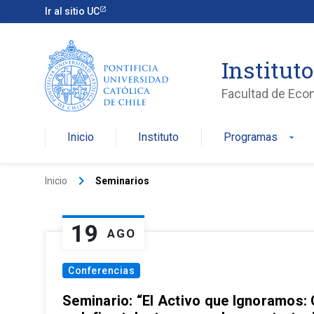
Ir al sitio UC
Institut
Facultad de Eco
Inicio
Instituto
Programas
arrow_drop_down
keyboard_arrow_right
Inicio
Seminarios
19
AGO
Conferencias
Seminario: “El Activo que Ignoramos: