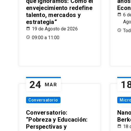
que Ignoramos: Cómo el
años
envejecimiento redefine
Econ
talento, mercados y
6 d
estrategia”
Ago
19 de Agosto de 2026
Todo
09:00 a 11:00
24
1
MAR
Conversatorio
Micr
Conversatorio:
Nano
“Pobreza y Educación:
Berk
Perspectivas y
18 