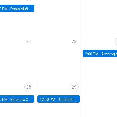
0 PM -
Pablo Muñoz, Universidad de Chile
21
22
2:00 PM -
Ambrogio Cesa-Bianchi, Bank of Eng
28
29
0 PM -
Eleonora Guarnieri, Exeter University
12:00 PM -
[Online] Pablo Slutzky, University of Maryland