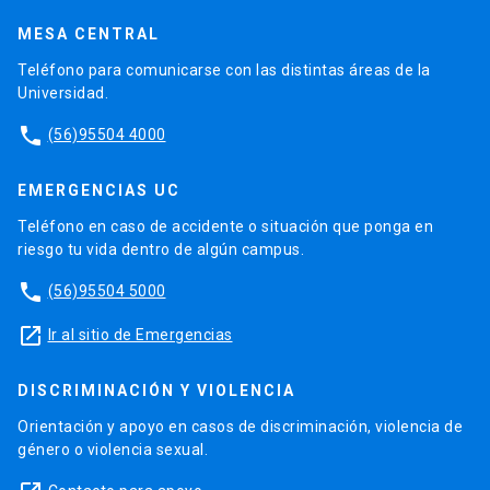
MESA CENTRAL
Teléfono para comunicarse con las distintas áreas de la
Universidad.
phone
(56)95504 4000
EMERGENCIAS UC
Teléfono en caso de accidente o situación que ponga en
riesgo tu vida dentro de algún campus.
phone
(56)95504 5000
launch
Ir al sitio de Emergencias
DISCRIMINACIÓN Y VIOLENCIA
Orientación y apoyo en casos de discriminación, violencia de
género o violencia sexual.