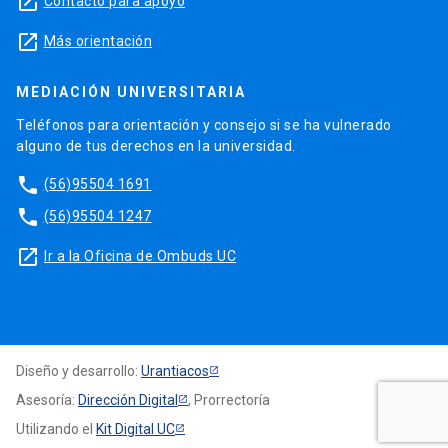
launch
Contacto para apoyo
launch
Más orientación
MEDIACIÓN UNIVERSITARIA
Teléfonos para orientación y consejo si se ha vulnerado
alguno de tus derechos en la universidad.
phone
(56)95504 1691
phone
(56)95504 1247
launch
Ir a la Oficina de Ombuds UC
Diseño y desarrollo:
Urantiacos
Asesoría:
Dirección Digital
, Prorrectoría
Utilizando el
Kit Digital UC