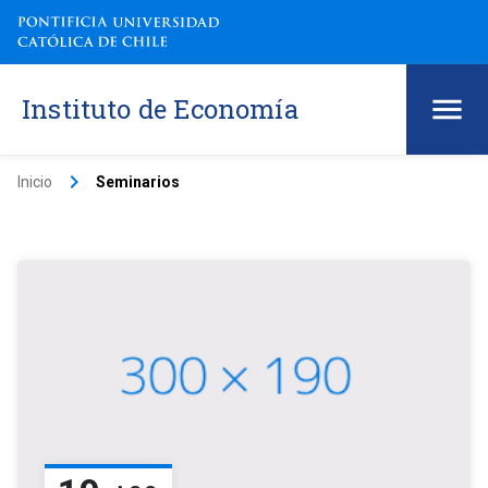
Instituto de Economía
keyboard_arrow_right
Inicio
Seminarios