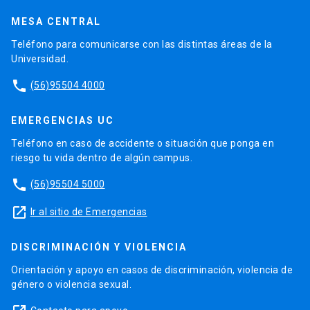
MESA CENTRAL
Teléfono para comunicarse con las distintas áreas de la
Universidad.
phone
(56)95504 4000
EMERGENCIAS UC
Teléfono en caso de accidente o situación que ponga en
riesgo tu vida dentro de algún campus.
phone
(56)95504 5000
launch
Ir al sitio de Emergencias
DISCRIMINACIÓN Y VIOLENCIA
Orientación y apoyo en casos de discriminación, violencia de
género o violencia sexual.