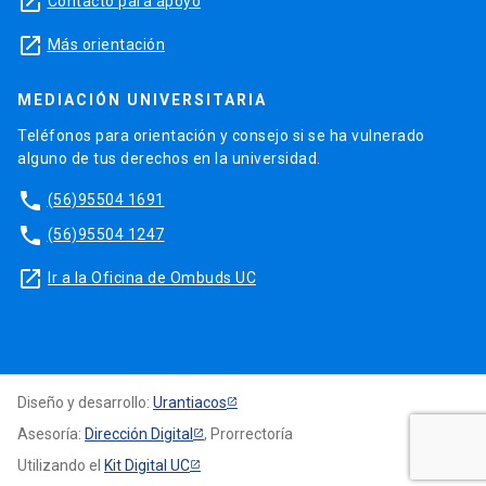
launch
Contacto para apoyo
launch
Más orientación
MEDIACIÓN UNIVERSITARIA
Teléfonos para orientación y consejo si se ha vulnerado
alguno de tus derechos en la universidad.
phone
(56)95504 1691
phone
(56)95504 1247
launch
Ir a la Oficina de Ombuds UC
Diseño y desarrollo:
Urantiacos
Asesoría:
Dirección Digital
, Prorrectoría
Utilizando el
Kit Digital UC