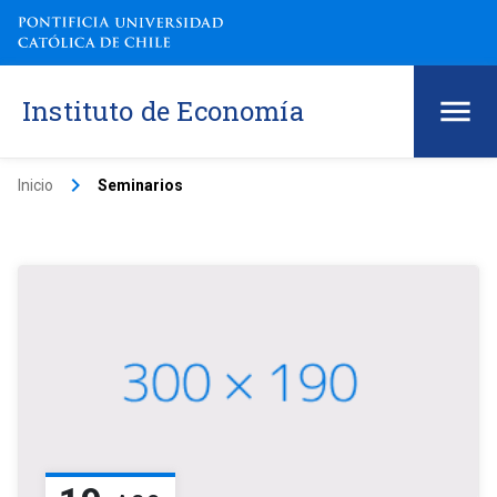
Instituto de Economía
keyboard_arrow_right
Inicio
Seminarios