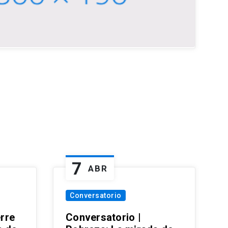
7
ABR
Conversatorio
erre
Conversatorio |