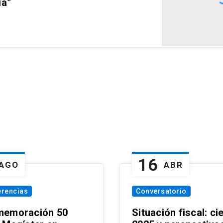
ia”
16
AGO
ABR
erencias
Conversatorio
emoración 50
Situación fiscal: ci