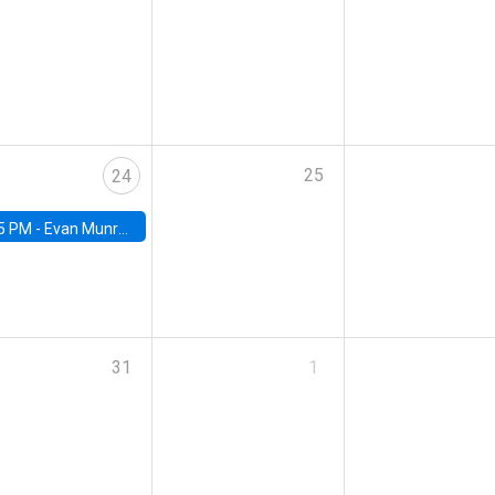
25
24
5 PM -
Evan Munro, Neyman Visiting Assistant Professor in the Department of Statistics at UC Berkeley
31
1