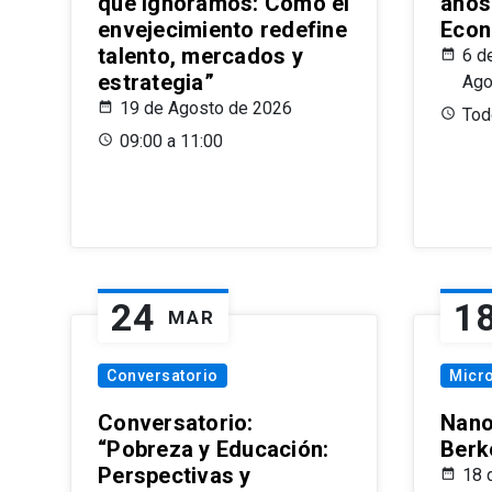
que Ignoramos: Cómo el
años
envejecimiento redefine
Econ
talento, mercados y
6 d
estrategia”
Ago
19 de Agosto de 2026
Todo
09:00 a 11:00
24
1
MAR
Conversatorio
Micr
Conversatorio:
Nano
“Pobreza y Educación:
Berk
Perspectivas y
18 