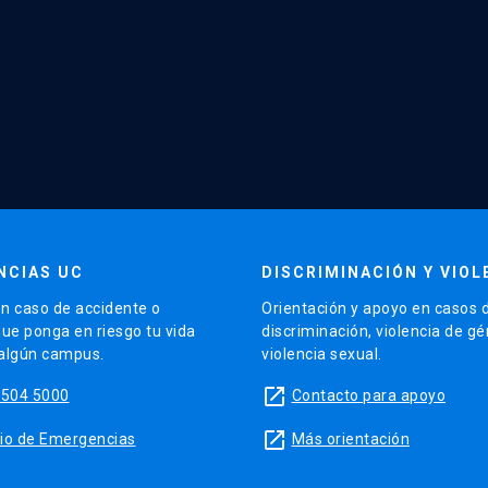
NCIAS UC
DISCRIMINACIÓN Y VIOL
n caso de accidente o
Orientación y apoyo en casos 
que ponga en riesgo tu vida
discriminación, violencia de g
 algún campus.
violencia sexual.
launch
5504 5000
Contacto para apoyo
launch
sitio de Emergencias
Más orientación