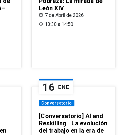
s de
Pobreza: La mirada de
6–
León XIV
7 de Abril de 2026
13:30 a 14:50
16
ENE
Conversatorio
[Conversatorio] AI and
Reskilling | La evolución
 en
del trabajo en la era de