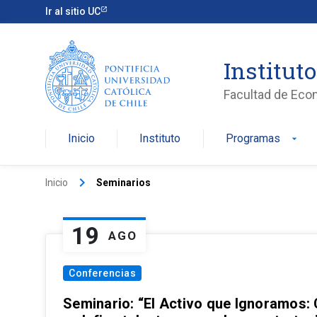
Ir al sitio UC
Institut
Facultad de Eco
Inicio
Instituto
Programas
arrow_drop_down
keyboard_arrow_right
Inicio
Seminarios
19
AGO
Conferencias
Seminario: “El Activo que Ignoramos: