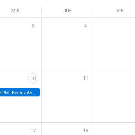
MIÉ
JUE
VIE
3
4
11
10
5 PM -
Beatriz Ahumada, PhD candidate, Universidad de Pittsburgh
17
18