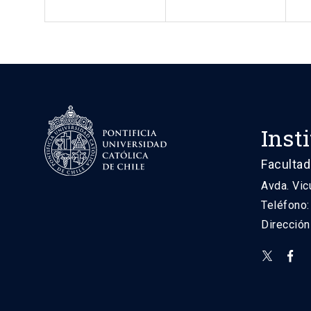
Inst
Facultad
Avda. Vic
Teléfono
Direcció