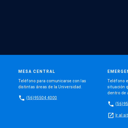
MESA CENTRAL
EMERGE
Teléfono para comunicarse con las
Teléfono e
distintas áreas de la Universidad.
situación 
dentro de
phone
(56)95504 4000
phone
(56)9
launch
Ir al 