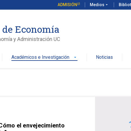
ADMISIÓN
Medios
arrow_drop_down
Biblio
o de Economía
nomía y Administración UC
Académicos e Investigación
Noticias
arrow_drop_down
 Cómo el envejecimiento