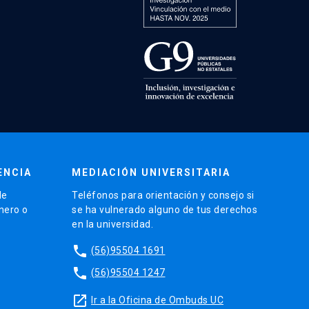
ENCIA
MEDIACIÓN UNIVERSITARIA
de
Teléfonos para orientación y consejo si
énero o
se ha vulnerado alguno de tus derechos
en la universidad.
phone
(56)95504 1691
phone
(56)95504 1247
launch
Ir a la Oficina de Ombuds UC