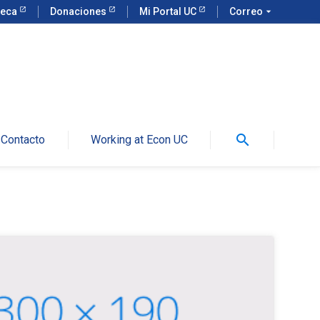
teca
Donaciones
Mi Portal UC
Correo
arrow_drop_down
search
Contacto
Working at Econ UC