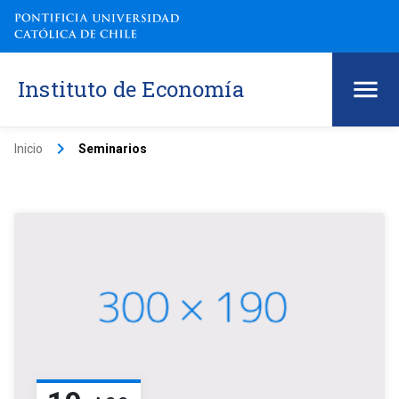
Instituto de Economía
keyboard_arrow_right
Inicio
Seminarios