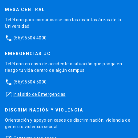
MESA CENTRAL
Teléfono para comunicarse con las distintas áreas de la
Universidad.
phone
(56)95504 4000
EMERGENCIAS UC
Teléfono en caso de accidente o situación que ponga en
riesgo tu vida dentro de algún campus.
phone
(56)95504 5000
launch
Ir al sitio de Emergencias
DISCRIMINACIÓN Y VIOLENCIA
Orientación y apoyo en casos de discriminación, violencia de
género o violencia sexual.