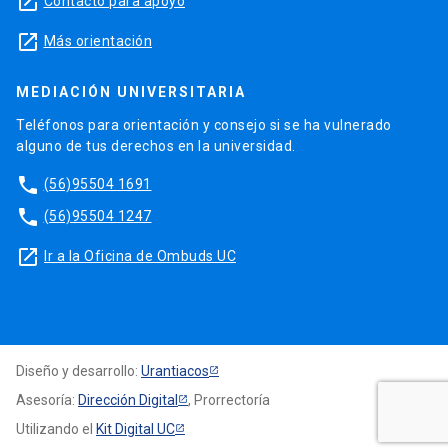
launch
Contacto para apoyo
launch
Más orientación
MEDIACIÓN UNIVERSITARIA
Teléfonos para orientación y consejo si se ha vulnerado
alguno de tus derechos en la universidad.
phone
(56)95504 1691
phone
(56)95504 1247
launch
Ir a la Oficina de Ombuds UC
Diseño y desarrollo:
Urantiacos
Asesoría:
Dirección Digital
, Prorrectoría
Utilizando el
Kit Digital UC