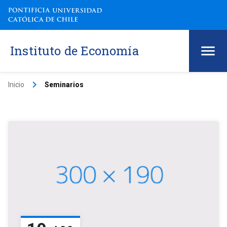
Instituto de Economía
keyboard_arrow_right
Inicio
Seminarios