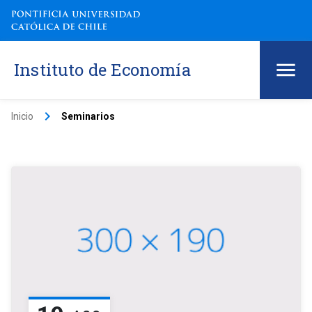
Instituto de Economía
keyboard_arrow_right
Inicio
Seminarios