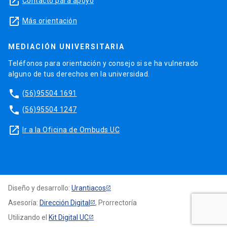
launch
Contacto para apoyo
launch
Más orientación
MEDIACIÓN UNIVERSITARIA
Teléfonos para orientación y consejo si se ha vulnerado
alguno de tus derechos en la universidad.
phone
(56)95504 1691
phone
(56)95504 1247
launch
Ir a la Oficina de Ombuds UC
Diseño y desarrollo:
Urantiacos
Asesoría:
Dirección Digital
, Prorrectoría
Utilizando el
Kit Digital UC