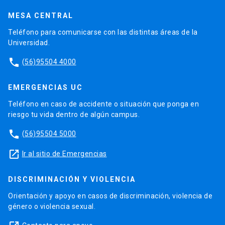
MESA CENTRAL
Teléfono para comunicarse con las distintas áreas de la
Universidad.
phone
(56)95504 4000
EMERGENCIAS UC
Teléfono en caso de accidente o situación que ponga en
riesgo tu vida dentro de algún campus.
phone
(56)95504 5000
launch
Ir al sitio de Emergencias
DISCRIMINACIÓN Y VIOLENCIA
Orientación y apoyo en casos de discriminación, violencia de
género o violencia sexual.