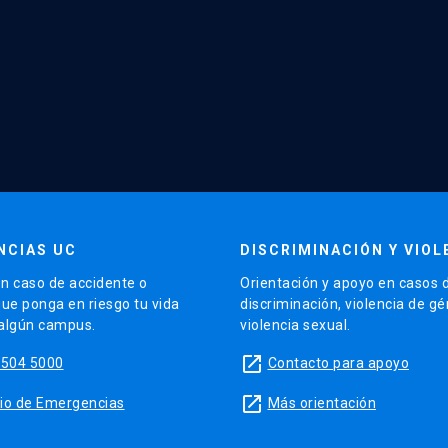
NCIAS UC
DISCRIMINACIÓN Y VIOL
n caso de accidente o
Orientación y apoyo en casos 
que ponga en riesgo tu vida
discriminación, violencia de g
 algún campus.
violencia sexual.
launch
5504 5000
Contacto para apoyo
launch
sitio de Emergencias
Más orientación