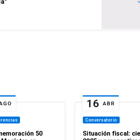
ia”
16
AGO
ABR
erencias
Conversatorio
emoración 50
Situación fiscal: ci