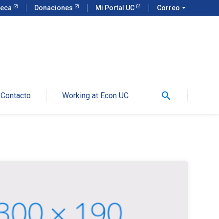
teca
Donaciones
Mi Portal UC
Correo
arrow_drop_down
search
Contacto
Working at Econ UC