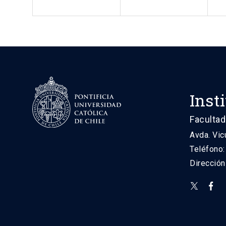
Inst
Facultad
Avda. Vic
Teléfono
Direcció