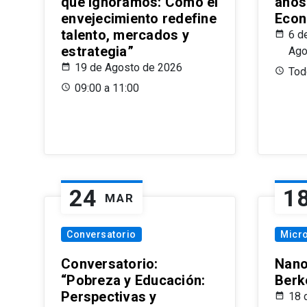
que Ignoramos: Cómo el
años
envejecimiento redefine
Econ
talento, mercados y
6 d
estrategia”
Ago
19 de Agosto de 2026
Todo
09:00 a 11:00
24
1
MAR
Conversatorio
Micr
Conversatorio:
Nano
“Pobreza y Educación:
Berk
Perspectivas y
18 