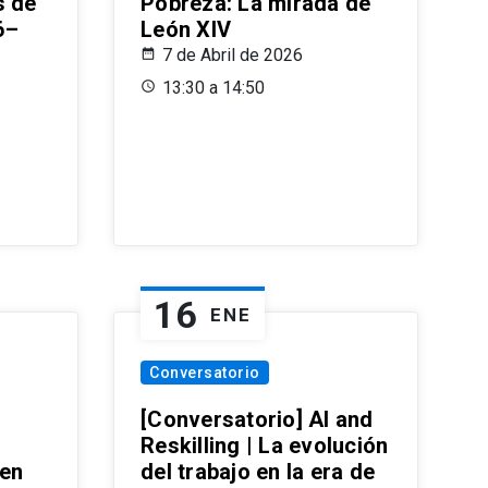
s de
Pobreza: La mirada de
6–
León XIV
7 de Abril de 2026
13:30 a 14:50
16
ENE
Conversatorio
[Conversatorio] AI and
Reskilling | La evolución
 en
del trabajo en la era de