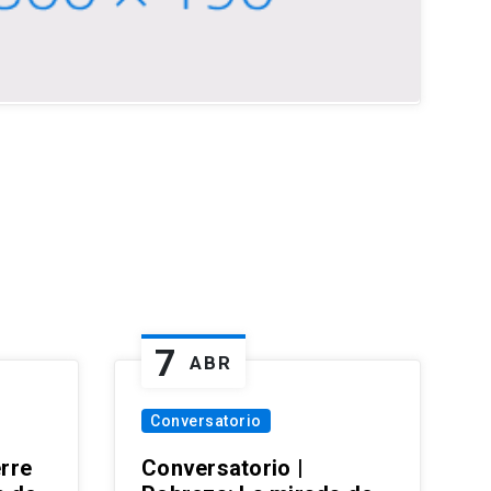
7
ABR
Conversatorio
erre
Conversatorio |