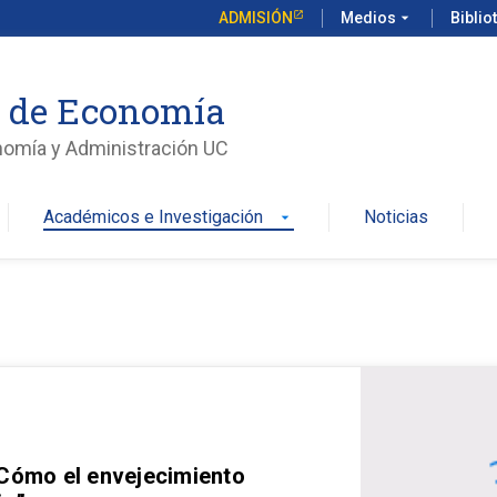
ADMISIÓN
Medios
arrow_drop_down
Biblio
o de Economía
nomía y Administración UC
Académicos e Investigación
Noticias
arrow_drop_down
 Cómo el envejecimiento