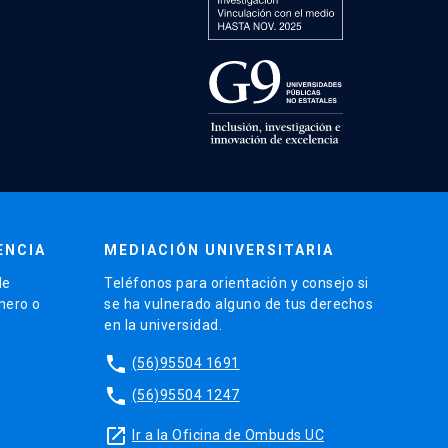
ENCIA
MEDIACIÓN UNIVERSITARIA
de
Teléfonos para orientación y consejo si
énero o
se ha vulnerado alguno de tus derechos
en la universidad.
phone
(56)95504 1691
phone
(56)95504 1247
launch
Ir a la Oficina de Ombuds UC