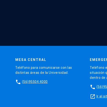
MESA CENTRAL
EMERGE
Teléfono para comunicarse con las
Teléfono e
distintas áreas de la Universidad.
situación 
dentro de
phone
(56)95504 4000
phone
(56)9
launch
Ir al 