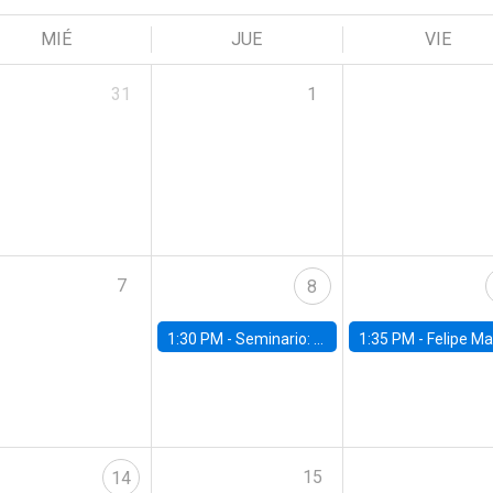
MIÉ
JUE
VIE
31
1
7
8
1:30 PM -
Seminario: “Recuperando la humanidad para progresar en la era de la IA»
1:35 PM -
Felipe Martínez, alumno Doctorado en Ec
15
14