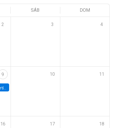
SÁB
DOM
2
3
4
10
11
9
onomía UC
16
17
18