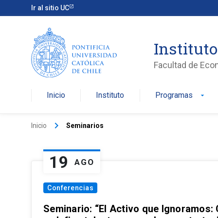
Ir al sitio UC
Institut
Facultad de Eco
Inicio
Instituto
Programas
arrow_drop_down
keyboard_arrow_right
Inicio
Seminarios
19
AGO
Conferencias
Seminario: “El Activo que Ignoramos: