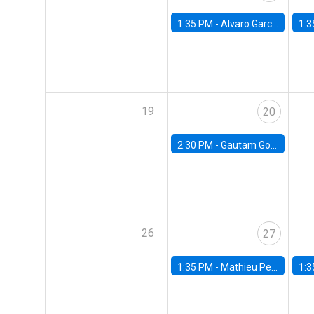
1:35 PM -
Alvaro Garcia-Marin, Universidad de Los Andes
1:3
19
20
2:30 PM -
Gautam Gowrisankaran, Columbia University
26
27
1:35 PM -
Mathieu Pedemonte, IDB
1:3