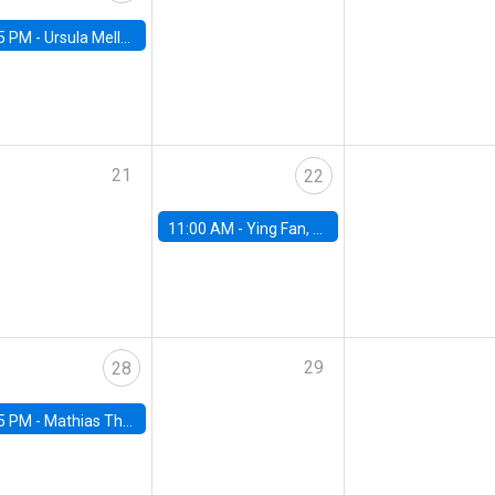
5 PM -
Ursula Mello, Insper - Institute of Education and Research
21
22
11:00 AM -
Ying Fan, University of Michigan
29
28
5 PM -
Mathias Thoenig, University of Lausanne