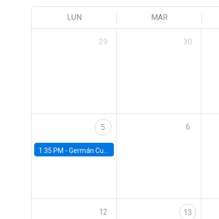
LUN
MAR
29
30
6
5
1:35 PM -
Germán Cubas, University of Houston
12
13